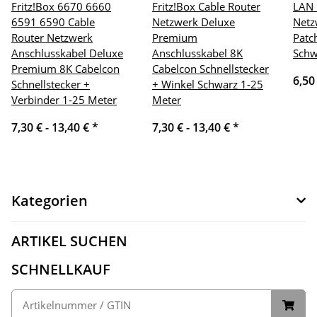
Fritz!Box 6670 6660
Fritz!Box Cable Router
LAN 
6591 6590 Cable
Netzwerk Deluxe
Netz
Router Netzwerk
Premium
Patc
Anschlusskabel Deluxe
Anschlusskabel 8K
Schw
Premium 8K Cabelcon
Cabelcon Schnellstecker
6,50
Schnellstecker +
+ Winkel Schwarz 1-25
Verbinder 1-25 Meter
Meter
7,30 € -
13,40 €
*
7,30 € -
13,40 €
*
Kategorien
ARTIKEL SUCHEN
SCHNELLKAUF