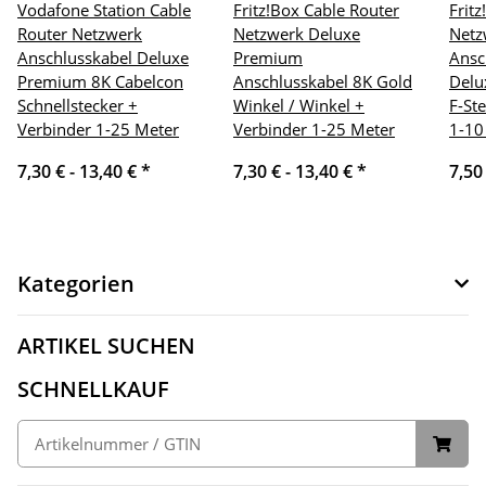
Vodafone Station Cable
Fritz!Box Cable Router
Frit
Router Netzwerk
Netzwerk Deluxe
Netz
Anschlusskabel Deluxe
Premium
Ansc
Premium 8K Cabelcon
Anschlusskabel 8K Gold
Delu
Schnellstecker +
Winkel / Winkel +
F-St
Verbinder 1-25 Meter
Verbinder 1-25 Meter
1-10
7,30 € -
13,40 €
*
7,30 € -
13,40 €
*
7,50
Kategorien
ARTIKEL SUCHEN
SCHNELLKAUF