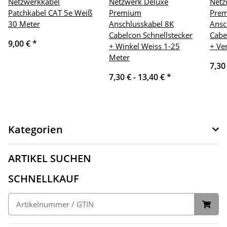
Netzwerkkabel
Netzwerk Deluxe
Netz
Patchkabel CAT 5e Weiß
Premium
Pre
30 Meter
Anschlusskabel 8K
Ansc
Cabelcon Schnellstecker
Cabe
9,00 €
*
+ Winkel Weiss 1-25
+ Ve
Meter
7,30
7,30 € -
13,40 €
*
Kategorien
ARTIKEL SUCHEN
SCHNELLKAUF