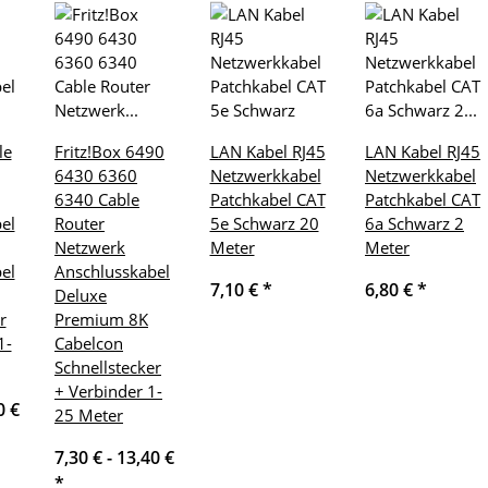
le
Fritz!Box 6490
LAN Kabel RJ45
LAN Kabel RJ45
6430 6360
Netzwerkkabel
Netzwerkkabel
6340 Cable
Patchkabel CAT
Patchkabel CAT
el
Router
5e Schwarz 20
6a Schwarz 2
Netzwerk
Meter
Meter
el
Anschlusskabel
7,10 €
*
6,80 €
*
Deluxe
r
Premium 8K
1-
Cabelcon
Schnellstecker
+ Verbinder 1-
0 €
25 Meter
7,30 € -
13,40 €
*