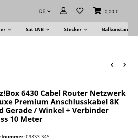
DE
0,00 €
ter
Sat LNB
Stecker
Balkonständer
tz!Box 6430 Cabel Router Netzwerk
uxe Premium Anschlusskabel 8K
d Gerade / Winkel + Verbinder
ss 10 Meter
kelnummer:
09833-345