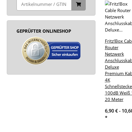
GEPRÜFTER ONLINESHOP
Fritz!Box Cab
Router
Netzwerk
Anschlusskab
Deluxe
Premium Kab
4K
Schnellstecke
100dB Weiß 
20 Meter
6,90 € -
10,6
*