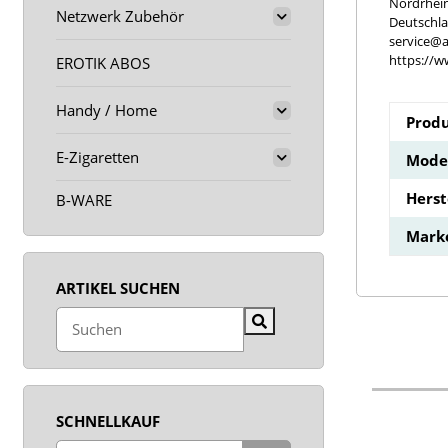
Nordrhei
Netzwerk Zubehör
Deutschl
service@a
https://w
EROTIK ABOS
Handy / Home
Produ
E-Zigaretten
Model
Hers
B-WARE
Mark
ARTIKEL SUCHEN
SCHNELLKAUF