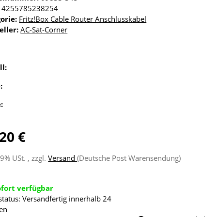
4255785238254
orie:
Fritz!Box Cable Router Anschlusskabel
eller:
AC-Sat-Corner
ll:
e:
e:
20 €
19% USt. , zzgl.
Versand
(Deutsche Post Warensendung)
ofort verfügbar
status: Versandfertig innerhalb 24
en