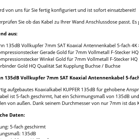
d von uns für Sie fertig konfiguriert und ist sofort einsatzbereit!
erprüfen Sie ob das Kabel zu Ihrer Wand Anschlussdose passt. E
nd aus:
nn 135dB Vollkupfer 7mm SAT Koaxial Antennenkabel 5-fach 4K
ompressionstecker Gerade Gold für 7mm Vollmetall F-Stecker HQ 
ompressionstecker Winkel Gold für 7mm Vollmetall F-Stecker HQ 
erbinder Gold HQ Qualität Sat Kupplung Buchse / Buchse
 135dB Vollkupfer 7mm SAT Koaxial Antennenkabel 5-fac
tig aufgebautes Koaxialkabel KUPFER 135dB für gehobene Anspr
abel ist 5-fach geschirmt, hat ein Schirmungsmaß von 135dB und
len von außen. Dank seinem Durchmesser von nur 7mm ist das Koax
che Daten:
ung: 5-fach geschirmt
mungsmaß: 135dB