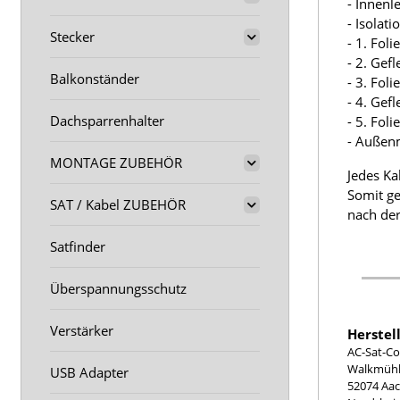
- Innenl
- Isolat
Stecker
- 1. Fol
- 2. Gef
Balkonständer
- 3. Fol
- 4. Gef
Dachsparrenhalter
- 5. Fol
- Außen
MONTAGE ZUBEHÖR
Jedes Ka
Somit ge
SAT / Kabel ZUBEHÖR
nach der
Satfinder
Überspannungsschutz
Verstärker
Herstel
AC-Sat-Co
Walkmühle
USB Adapter
52074 Aa