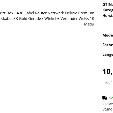
GTIN:
Kateg
Herst
Mode
Farb
Läng
10,
inkl. 
S
Liefer
Stund