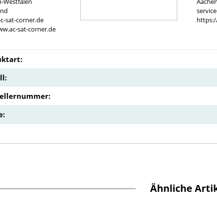
n-Westfalen
Aachen
and
servic
c-sat-corner.de
https:
ww.ac-sat-corner.de
ktart:
l:
tellernummer:
e:
Ähnliche Arti