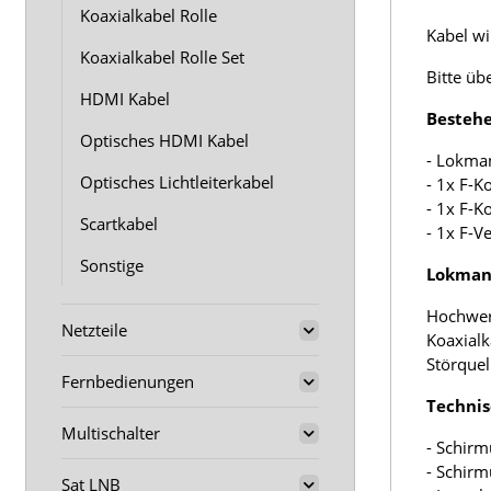
Koaxialkabel Rolle
Kabel wir
Koaxialkabel Rolle Set
Bitte üb
HDMI Kabel
Bestehe
Optisches HDMI Kabel
- Lokma
Optisches Lichtleiterkabel
- 1x F-K
- 1x F-K
Scartkabel
- 1x F-V
Sonstige
Lokmann
Hochwer
Netzteile
Koaxialk
Störquel
Fernbedienungen
Technis
Multischalter
- Schirm
- Schir
Sat LNB