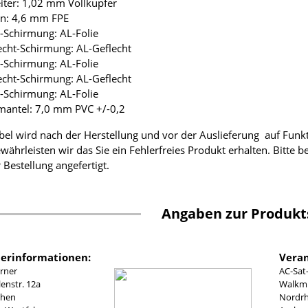
eiter: 1,02 mm Vollkupfer
ion: 4,6 mm FPE
ie-Schirmung: AL-Folie
lecht-Schirmung: AL-Geflecht
ie-Schirmung: AL-Folie
lecht-Schirmung: AL-Geflecht
ie-Schirmung: AL-Folie
mantel: 7,0 mm PVC +/-0,2
bel wird nach der Herstellung und vor der Auslieferung auf Funk
währleisten wir das Sie ein Fehlerfreies Produkt erhalten. Bitte 
 Bestellung angefertigt.
Angaben zur Produkt
lerinformationen:
Veran
rner
AC-Sat
nstr. 12a
Walkmü
chen
Nordrh