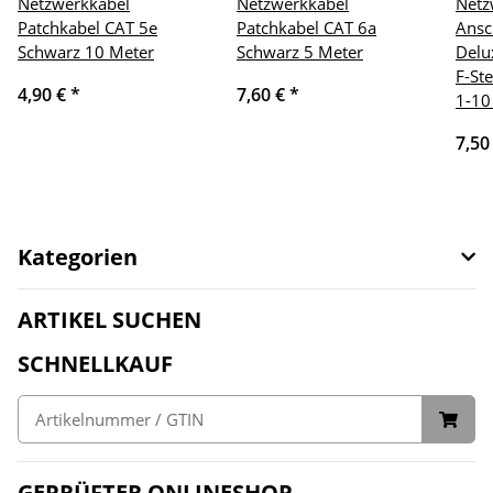
Netzwerkkabel
Netzwerkkabel
Netz
Patchkabel CAT 5e
Patchkabel CAT 6a
Ansc
Schwarz 10 Meter
Schwarz 5 Meter
Delu
F-St
4,90 €
*
7,60 €
*
1-10
7,50
Kategorien
ARTIKEL SUCHEN
SCHNELLKAUF
GEPRÜFTER ONLINESHOP