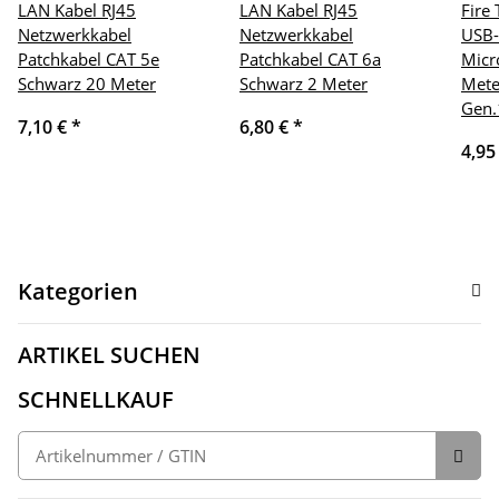
LAN Kabel RJ45
LAN Kabel RJ45
Fire
Netzwerkkabel
Netzwerkkabel
USB-
Patchkabel CAT 5e
Patchkabel CAT 6a
Micr
Schwarz 20 Meter
Schwarz 2 Meter
Mete
Gen.
7,10 €
*
6,80 €
*
4,95
Kategorien
ARTIKEL SUCHEN
SCHNELLKAUF