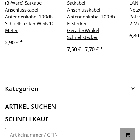
(B-Ware) Satkabel
Satkabel
LAN 
Anschlusskabel
Anschlusskabel
Netz
Antennenkabel 100db
Antennenkabel 100db
Patc
Schnellstecker Weiß 10
F-Stecker
2 Me
Meter
Gerade/Winkel
6,80
Schnellstecker
2,90 €
*
7,50 € -
7,70 €
*
Kategorien
ARTIKEL SUCHEN
SCHNELLKAUF