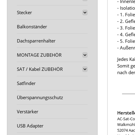
- Innenl
- Isolat
Stecker
- 1. Fol
- 2. Gef
Balkonständer
- 3. Fol
- 4. Gef
Dachsparrenhalter
- 5. Fol
- Außen
MONTAGE ZUBEHÖR
Jedes Ka
Somit ge
SAT / Kabel ZUBEHÖR
nach der
Satfinder
Überspannungsschutz
Verstärker
Herstel
AC-Sat-Co
Walkmühle
USB Adapter
52074 Aa