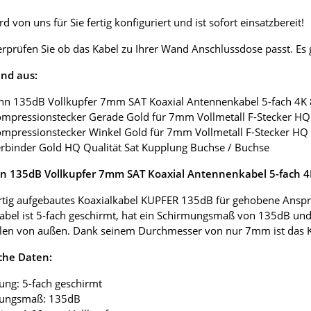
d von uns für Sie fertig konfiguriert und ist sofort einsatzbereit!
erprüfen Sie ob das Kabel zu Ihrer Wand Anschlussdose passt. E
nd aus:
nn 135dB Vollkupfer 7mm SAT Koaxial Antennenkabel 5-fach 4K
ompressionstecker Gerade Gold für 7mm Vollmetall F-Stecker HQ 
ompressionstecker Winkel Gold für 7mm Vollmetall F-Stecker HQ 
erbinder Gold HQ Qualität Sat Kupplung Buchse / Buchse
 135dB Vollkupfer 7mm SAT Koaxial Antennenkabel 5-fach 
tig aufgebautes Koaxialkabel KUPFER 135dB für gehobene Anspr
abel ist 5-fach geschirmt, hat ein Schirmungsmaß von 135dB und
len von außen. Dank seinem Durchmesser von nur 7mm ist das Koax
che Daten:
ung: 5-fach geschirmt
mungsmaß: 135dB