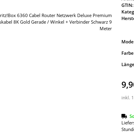
GTIN:
Kateg
Herste
Model
Farbe
Läng
9,9
inkl. 
So
Liefer
Stund