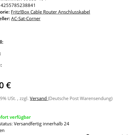
4255785238841
orie:
Fritz!Box Cable Router Anschlusskabel
ller:
AC-Sat-Corner
l:
:
e:
0 €
19% USt. , zzgl.
Versand
(Deutsche Post Warensendung)
fort verfügbar
status: Versandfertig innerhalb 24
en