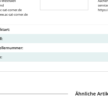
n-Westfalen
Aachen
and
servic
c-sat-corner.de
https:
ww.ac-sat-corner.de
ktart:
l:
ellernummer:
:
Ähnliche Arti