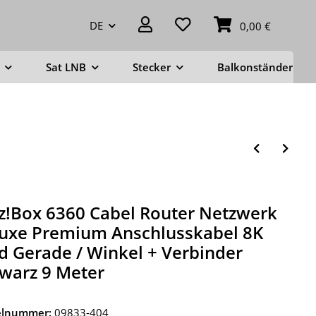
DE
0,00 €
Sat LNB
Stecker
Balkonständer
tz!Box 6360 Cabel Router Netzwerk
uxe Premium Anschlusskabel 8K
d Gerade / Winkel + Verbinder
warz 9 Meter
kelnummer:
09833-404