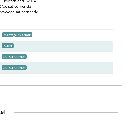
, Deutschland, 52074
e@ac-sat-corner.de
//www.ac-sat-corner.de
Montage Zubehör
Kabel
AC-Sat-Corner
AC-Sat-Corner
kel