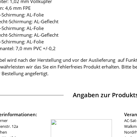
eiter: 1,02 mm Vollkupfer
ion: 4,6 mm FPE
ie-Schirmung: AL-Folie
lecht-Schirmung: AL-Geflecht
ie-Schirmung: AL-Folie
lecht-Schirmung: AL-Geflecht
ie-Schirmung: AL-Folie
mantel: 7,0 mm PVC +/-0,2
bel wird nach der Herstellung und vor der Auslieferung auf Funk
währleisten wir das Sie ein Fehlerfreies Produkt erhalten. Bitte 
 Bestellung angefertigt.
Angaben zur Produkts
lerinformationen:
Veran
rner
AC-Sat
nstr. 12a
Walkmü
chen
Nordrh