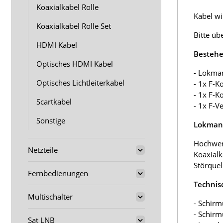
Koaxialkabel Rolle
Kabel wir
Koaxialkabel Rolle Set
Bitte üb
HDMI Kabel
Bestehe
Optisches HDMI Kabel
- Lokma
Optisches Lichtleiterkabel
- 1x F-K
- 1x F-K
Scartkabel
- 1x F-V
Sonstige
Lokmann
Hochwer
Netzteile
Koaxialk
Störquel
Fernbedienungen
Technis
Multischalter
- Schirm
- Schir
Sat LNB