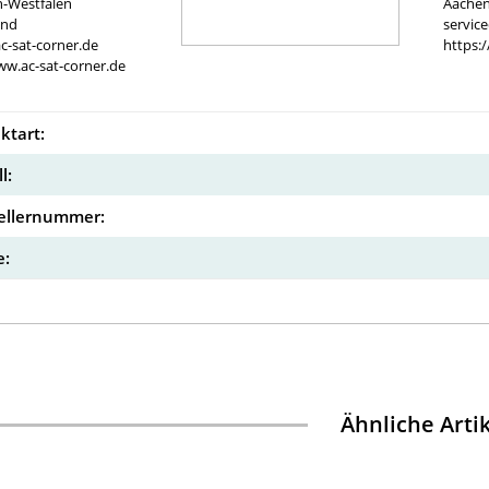
n-Westfalen
Aachen
and
servic
c-sat-corner.de
https:
ww.ac-sat-corner.de
ktart:
l:
ellernummer:
:
Ähnliche Arti