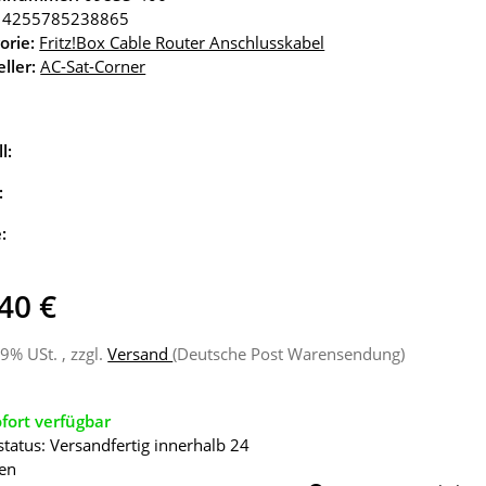
4255785238865
orie:
Fritz!Box Cable Router Anschlusskabel
ller:
AC-Sat-Corner
l:
:
e:
40 €
19% USt. , zzgl.
Versand
(Deutsche Post Warensendung)
fort verfügbar
status: Versandfertig innerhalb 24
en