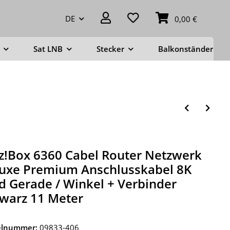
DE
0,00 €
Sat LNB
Stecker
Balkonständer
tz!Box 6360 Cabel Router Netzwerk
uxe Premium Anschlusskabel 8K
d Gerade / Winkel + Verbinder
warz 11 Meter
kelnummer:
09833-406