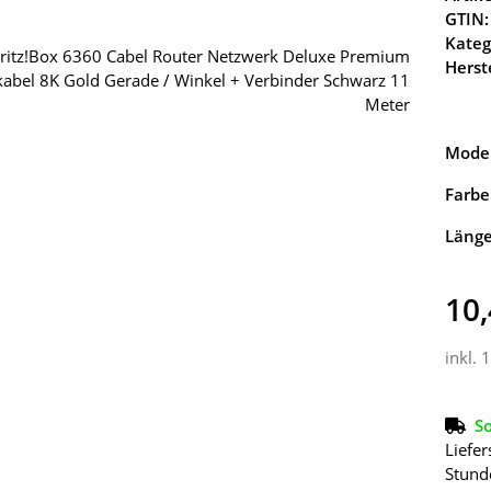
GTIN:
Kateg
Herste
Model
Farbe
Läng
10,
inkl. 
So
Liefer
Stund