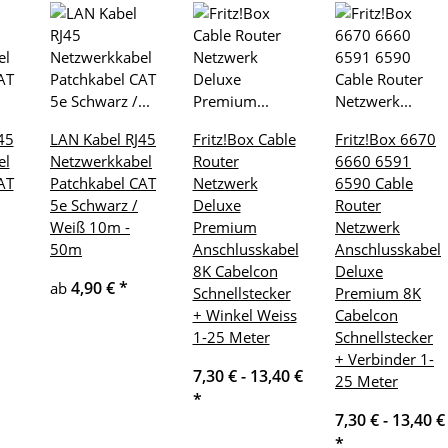
45
LAN Kabel RJ45
Fritz!Box Cable
Fritz!Box 6670
el
Netzwerkkabel
Router
6660 6591
AT
Patchkabel CAT
Netzwerk
6590 Cable
5e Schwarz /
Deluxe
Router
Weiß 10m -
Premium
Netzwerk
50m
Anschlusskabel
Anschlusskabel
8K Cabelcon
Deluxe
4,90 €
*
ab
Schnellstecker
Premium 8K
+ Winkel Weiss
Cabelcon
1-25 Meter
Schnellstecker
+ Verbinder 1-
7,30 € -
13,40 €
25 Meter
*
7,30 € -
13,40 €
*