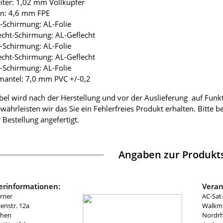
eiter: 1,02 mm Vollkupfer
ion: 4,6 mm FPE
ie-Schirmung: AL-Folie
lecht-Schirmung: AL-Geflecht
ie-Schirmung: AL-Folie
lecht-Schirmung: AL-Geflecht
ie-Schirmung: AL-Folie
mantel: 7,0 mm PVC +/-0,2
bel wird nach der Herstellung und vor der Auslieferung auf Funk
währleisten wir das Sie ein Fehlerfreies Produkt erhalten. Bitte 
 Bestellung angefertigt.
Angaben zur Produkts
lerinformationen:
Veran
rner
AC-Sat
nstr. 12a
Walkmü
chen
Nordrh