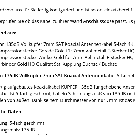
d von uns für Sie fertig konfiguriert und ist sofort einsatzbereit!
erprüfen Sie ob das Kabel zu Ihrer Wand Anschlussdose passt. E
nd aus:
nn 135dB Vollkupfer 7mm SAT Koaxial Antennenkabel 5-fach 4K
ompressionstecker Gerade Gold für 7mm Vollmetall F-Stecker HQ 
ompressionstecker Winkel Gold für 7mm Vollmetall F-Stecker HQ 
erbinder Gold HQ Qualität Sat Kupplung Buchse / Buchse
 135dB Vollkupfer 7mm SAT Koaxial Antennenkabel 5-fach 
tig aufgebautes Koaxialkabel KUPFER 135dB für gehobene Anspr
abel ist 5-fach geschirmt, hat ein Schirmungsmaß von 135dB und
len von außen. Dank seinem Durchmesser von nur 7mm ist das Koax
che Daten:
ung: 5-fach geschirmt
mungsmaß: 135dB