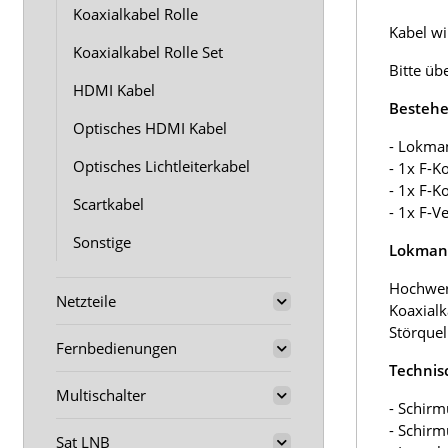
Koaxialkabel Rolle
Kabel wir
Koaxialkabel Rolle Set
Bitte üb
HDMI Kabel
Bestehe
Optisches HDMI Kabel
- Lokma
Optisches Lichtleiterkabel
- 1x F-K
- 1x F-K
Scartkabel
- 1x F-V
Sonstige
Lokmann
Hochwer
Netzteile
Koaxialk
Störquel
Fernbedienungen
Technis
Multischalter
- Schirm
- Schir
Sat LNB