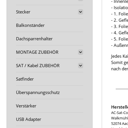
- Innenl
- Isolat
Stecker
- 1. Fol
- 2. Gef
Balkonständer
- 3. Fol
- 4. Gef
Dachsparrenhalter
- 5. Fol
- Außen
MONTAGE ZUBEHÖR
Jedes Ka
Somit ge
SAT / Kabel ZUBEHÖR
nach der
Satfinder
Überspannungsschutz
Verstärker
Herstel
AC-Sat-Co
Walkmühle
USB Adapter
52074 Aa