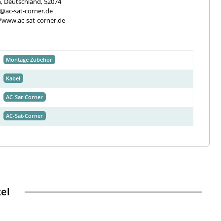
, Deutschland, 52074
e@ac-sat-corner.de
//www.ac-sat-corner.de
Montage Zubehör
Kabel
AC-Sat-Corner
AC-Sat-Corner
kel