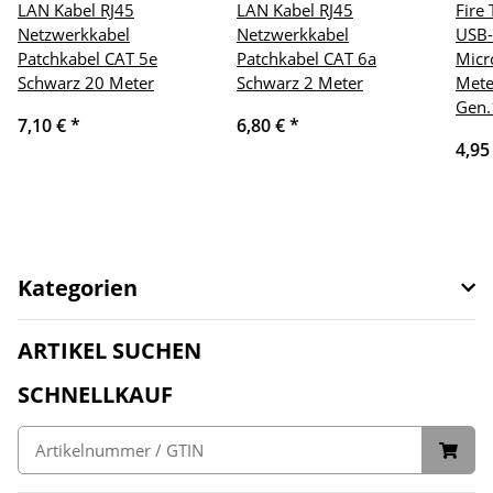
LAN Kabel RJ45
LAN Kabel RJ45
Fire
Netzwerkkabel
Netzwerkkabel
USB-
Patchkabel CAT 5e
Patchkabel CAT 6a
Micr
Schwarz 20 Meter
Schwarz 2 Meter
Mete
Gen.
7,10 €
*
6,80 €
*
4,95
Kategorien
ARTIKEL SUCHEN
SCHNELLKAUF