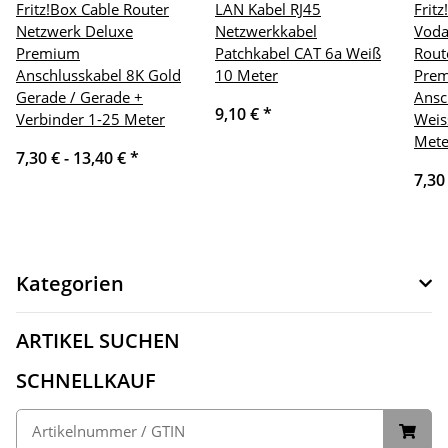
Fritz!Box Cable Router
LAN Kabel RJ45
Frit
Netzwerk Deluxe
Netzwerkkabel
Voda
Premium
Patchkabel CAT 6a Weiß
Rout
Anschlusskabel 8K Gold
10 Meter
Pre
Gerade / Gerade +
Ansc
9,10 €
*
Verbinder 1-25 Meter
Weis
Mete
7,30 € -
13,40 €
*
7,30
Kategorien
ARTIKEL SUCHEN
SCHNELLKAUF