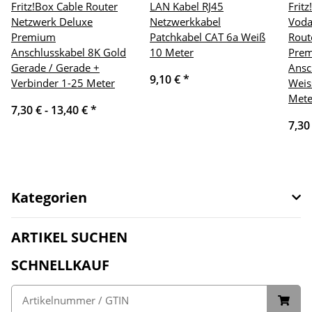
Fritz!Box Cable Router
LAN Kabel RJ45
Frit
Netzwerk Deluxe
Netzwerkkabel
Voda
Premium
Patchkabel CAT 6a Weiß
Rout
Anschlusskabel 8K Gold
10 Meter
Pre
Gerade / Gerade +
Ansc
9,10 €
*
Verbinder 1-25 Meter
Weis
Mete
7,30 € -
13,40 €
*
7,30
Kategorien
ARTIKEL SUCHEN
SCHNELLKAUF