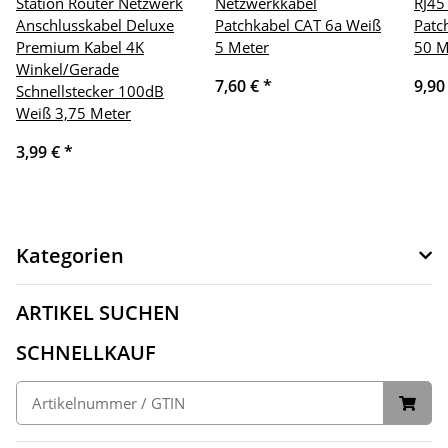
Station Router Netzwerk
Netzwerkkabel
RJ45
Anschlusskabel Deluxe
Patchkabel CAT 6a Weiß
Patc
Premium Kabel 4K
5 Meter
50 M
Winkel/Gerade
7,60 €
*
9,90
Schnellstecker 100dB
Weiß 3,75 Meter
3,99 €
*
Kategorien
ARTIKEL SUCHEN
SCHNELLKAUF