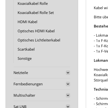
Koaxialkabel Rolle
Kabel wir
Koaxialkabel Rolle Set
Bitte üb
HDMI Kabel
Bestehe
Optisches HDMI Kabel
- Lokma
Optisches Lichtleiterkabel
- 1x F-K
- 1x F-K
Scartkabel
- 1x F-V
Sonstige
Lokmann
Hochwer
Netzteile
Koaxialk
Störquel
Fernbedienungen
Technis
Multischalter
- Schirm
- Schir
Sat LNB