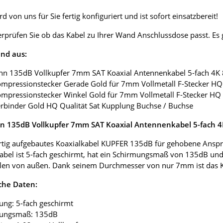
d von uns für Sie fertig konfiguriert und ist sofort einsatzbereit!
erprüfen Sie ob das Kabel zu Ihrer Wand Anschlussdose passt. E
nd aus:
nn 135dB Vollkupfer 7mm SAT Koaxial Antennenkabel 5-fach 4K
ompressionstecker Gerade Gold für 7mm Vollmetall F-Stecker HQ 
ompressionstecker Winkel Gold für 7mm Vollmetall F-Stecker HQ 
erbinder Gold HQ Qualität Sat Kupplung Buchse / Buchse
 135dB Vollkupfer 7mm SAT Koaxial Antennenkabel 5-fach 
tig aufgebautes Koaxialkabel KUPFER 135dB für gehobene Anspr
abel ist 5-fach geschirmt, hat ein Schirmungsmaß von 135dB und
len von außen. Dank seinem Durchmesser von nur 7mm ist das Koax
che Daten:
ung: 5-fach geschirmt
mungsmaß: 135dB