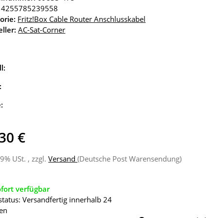
4255785239558
orie:
Fritz!Box Cable Router Anschlusskabel
ller:
AC-Sat-Corner
l:
:
e:
30 €
19% USt. , zzgl.
Versand
(Deutsche Post Warensendung)
fort verfügbar
status: Versandfertig innerhalb 24
en