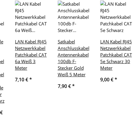
le
LAN Kabel RJ45
Satkabel
LAN Kabel RJ45
Netzwerkkabel
Anschlusskabel
Netzwerkkabel
Patchkabel CAT
Antennenkabel
Patchkabel CAT
el
6a Weiß 3
100db F-
5e Schwarz 30
Meter
Stecker Gold
Meter
el
Weiß 5 Meter
7,10 €
*
9,00 €
*
7,90 €
*
de
r
rz
 €