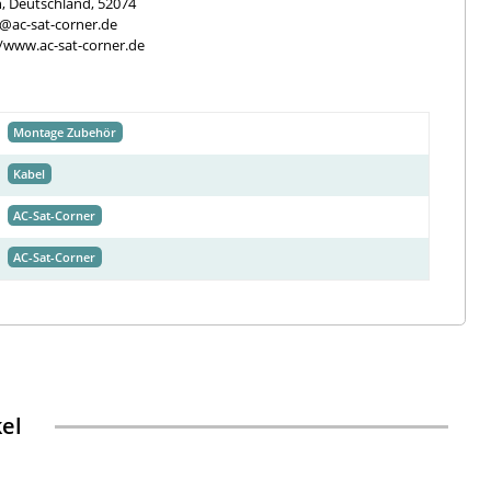
, Deutschland, 52074
e@ac-sat-corner.de
//www.ac-sat-corner.de
Montage Zubehör
Kabel
AC-Sat-Corner
AC-Sat-Corner
kel