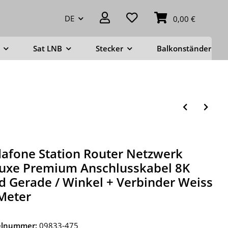
DE
0,00 €
Sat LNB
Stecker
Balkonständer
afone Station Router Netzwerk
uxe Premium Anschlusskabel 8K
d Gerade / Winkel + Verbinder Weiss
Meter
kelnummer:
09833-475