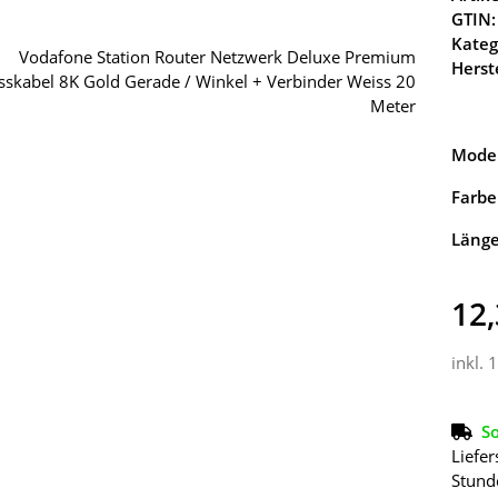
GTIN:
Kateg
Herste
Model
Farbe
Läng
12,
inkl. 
So
Liefer
Stund