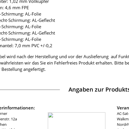
eiter: 1,02 mm Vollkupfer
ion: 4,6 mm FPE
ie-Schirmung: AL-Folie
lecht-Schirmung: AL-Geflecht
ie-Schirmung: AL-Folie
lecht-Schirmung: AL-Geflecht
ie-Schirmung: AL-Folie
mantel: 7,0 mm PVC +/-0,2
bel wird nach der Herstellung und vor der Auslieferung auf Funk
währleisten wir das Sie ein Fehlerfreies Produkt erhalten. Bitte 
 Bestellung angefertigt.
Angaben zur Produkts
lerinformationen:
Veran
rner
AC-Sat
nstr. 12a
Walkmü
chen
Nordrh