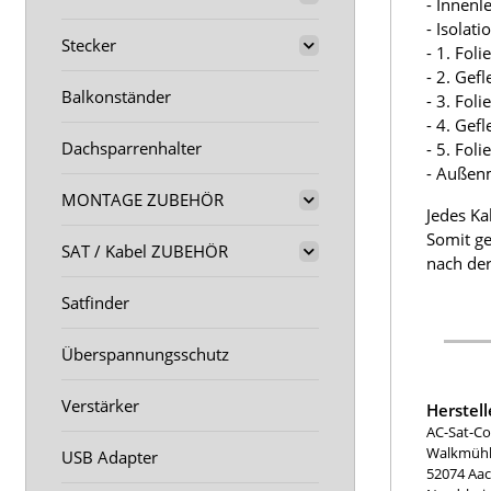
- Innenl
- Isolat
Stecker
- 1. Fol
- 2. Gef
Balkonständer
- 3. Fol
- 4. Gef
Dachsparrenhalter
- 5. Fol
- Außen
MONTAGE ZUBEHÖR
Jedes Ka
Somit ge
SAT / Kabel ZUBEHÖR
nach der
Satfinder
Überspannungsschutz
Verstärker
Herstel
AC-Sat-Co
Walkmühle
USB Adapter
52074 Aa