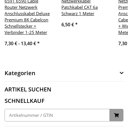
6591 6590 Cable
Netzwerkkabel
Netz
Router Netzwerk
Patchkabel CAT 6a
Pre
Anschlusskabel Deluxe
Schwarz 1 Meter
Ansc
Premium 8K Cabelcon
Cabe
6,50 €
*
Schnellstecker +
+ Wi
Verbinder 1-25 Meter
Mete
7,30 € -
13,40 €
*
7,30
Kategorien
ARTIKEL SUCHEN
SCHNELLKAUF