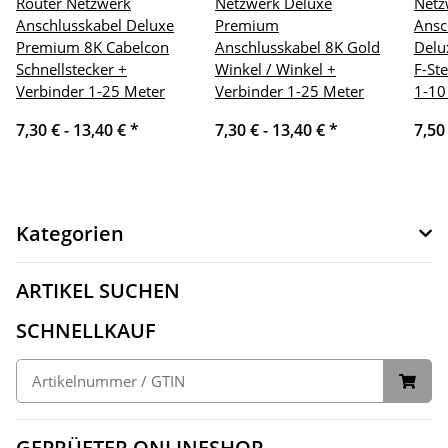
Router Netzwerk
Netzwerk Deluxe
Netz
Anschlusskabel Deluxe
Premium
Ansc
Premium 8K Cabelcon
Anschlusskabel 8K Gold
Delu
Schnellstecker +
Winkel / Winkel +
F-St
Verbinder 1-25 Meter
Verbinder 1-25 Meter
1-10
7,30 € -
13,40 €
*
7,30 € -
13,40 €
*
7,50
Kategorien
ARTIKEL SUCHEN
SCHNELLKAUF
GEPRÜFTER ONLINESHOP