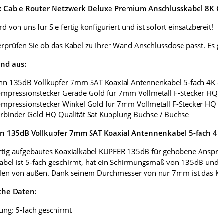
ox Cable Router Netzwerk Deluxe Premium Anschlusskabel 8K G
d von uns für Sie fertig konfiguriert und ist sofort einsatzbereit!
erprüfen Sie ob das Kabel zu Ihrer Wand Anschlussdose passt. E
nd aus:
nn 135dB Vollkupfer 7mm SAT Koaxial Antennenkabel 5-fach 4K
ompressionstecker Gerade Gold für 7mm Vollmetall F-Stecker HQ 
ompressionstecker Winkel Gold für 7mm Vollmetall F-Stecker HQ 
erbinder Gold HQ Qualität Sat Kupplung Buchse / Buchse
 135dB Vollkupfer 7mm SAT Koaxial Antennenkabel 5-fach 
tig aufgebautes Koaxialkabel KUPFER 135dB für gehobene Anspr
abel ist 5-fach geschirmt, hat ein Schirmungsmaß von 135dB und
len von außen. Dank seinem Durchmesser von nur 7mm ist das Koax
che Daten:
ung: 5-fach geschirmt