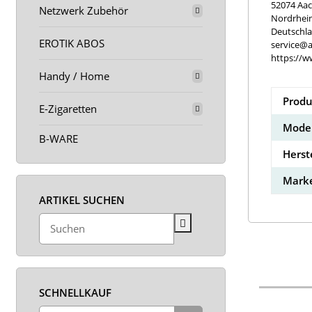
52074 Aa
Netzwerk Zubehör
Nordrhei
Deutschl
EROTIK ABOS
service@a
https://w
Handy / Home
Produ
E-Zigaretten
Model
B-WARE
Herst
Marke
ARTIKEL SUCHEN
SCHNELLKAUF