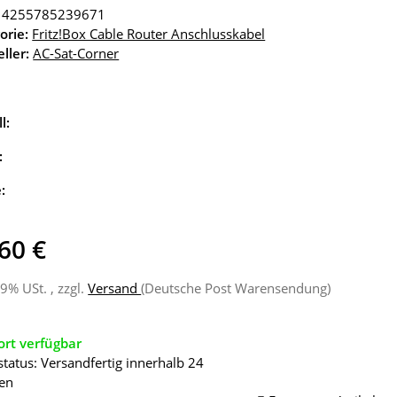
4255785239671
orie:
Fritz!Box Cable Router Anschlusskabel
ller:
AC-Sat-Corner
l:
:
e:
60 €
19% USt. , zzgl.
Versand
(Deutsche Post Warensendung)
ort verfügbar
status: Versandfertig innerhalb 24
en