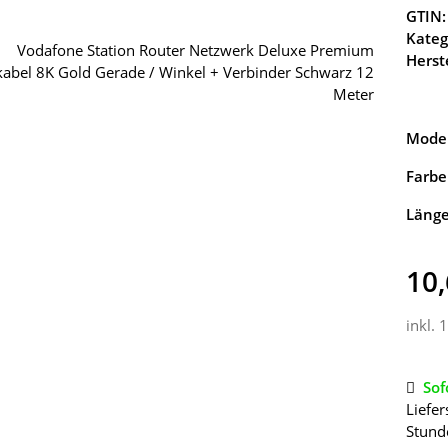
GTIN:
Kateg
Herste
Model
Farbe
Läng
10,
inkl. 
Sof
Liefer
Stund