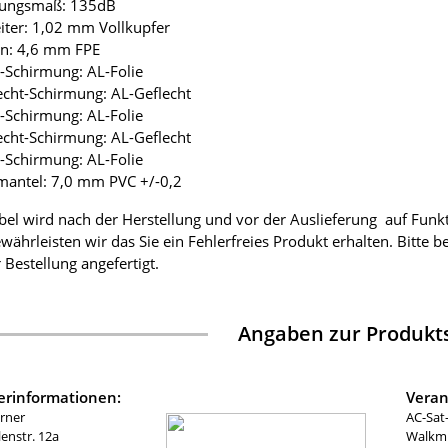
mungsmaß: 135dB
eiter: 1,02 mm Vollkupfer
ion: 4,6 mm FPE
ie-Schirmung: AL-Folie
lecht-Schirmung: AL-Geflecht
ie-Schirmung: AL-Folie
lecht-Schirmung: AL-Geflecht
ie-Schirmung: AL-Folie
mantel: 7,0 mm PVC +/-0,2
bel wird nach der Herstellung und vor der Auslieferung auf Funk
währleisten wir das Sie ein Fehlerfreies Produkt erhalten. Bitte 
 Bestellung angefertigt.
Angaben zur Produkts
lerinformationen:
Veran
rner
AC-Sat
nstr. 12a
Walkmü