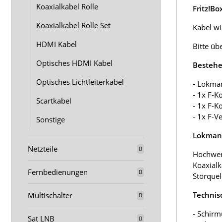
Koaxialkabel Rolle
Fritz!B
Koaxialkabel Rolle Set
Kabel wir
HDMI Kabel
Bitte üb
Optisches HDMI Kabel
Bestehe
Optisches Lichtleiterkabel
- Lokma
- 1x F-K
Scartkabel
- 1x F-K
- 1x F-V
Sonstige
Lokmann
Netzteile
Hochwer
Koaxialk
Fernbedienungen
Störquel
Technis
Multischalter
- Schirm
Sat LNB