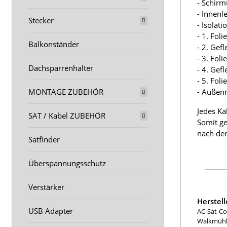
- Schir
- Innenl
Stecker
- Isolat
- 1. Fol
Balkonständer
- 2. Gef
- 3. Fol
Dachsparrenhalter
- 4. Gef
- 5. Fol
MONTAGE ZUBEHÖR
- Außen
Jedes Ka
SAT / Kabel ZUBEHÖR
Somit ge
nach der
Satfinder
Überspannungsschutz
Verstärker
Herstel
USB Adapter
AC-Sat-Co
Walkmühle