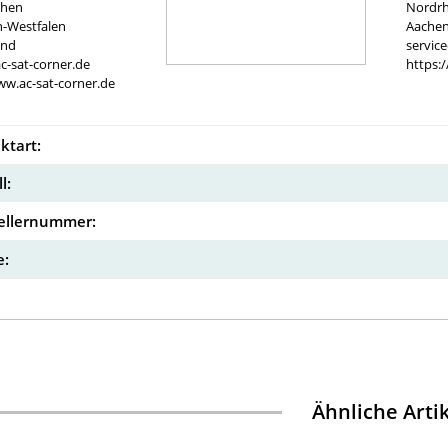
chen
Nordrh
n-Westfalen
Aachen
and
servic
c-sat-corner.de
https:
ww.ac-sat-corner.de
ktart:
l:
ellernummer:
:
Ähnliche Arti