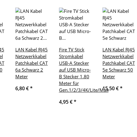
45
LAN Kabel RJ45
Fire TV Stick
LAN Kabel RJ45
el
Netzwerkkabel
Stromkabel
Netzwerkkabel
AT
Patchkabel CAT
USB-A Stecker
Patchkabel CAT
0
6a Schwarz 2
auf USB Micro-
5e Schwarz 50
Meter
B Stecker 1.80
Meter
Meter für
6,80 €
*
15,50 €
*
Gen.1/2/3/4K/Lite/Max
4,95 €
*