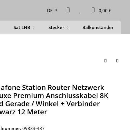
DE
0,00 €
Sat LNB
Stecker
Balkonständer
D
afone Station Router Netzwerk
uxe Premium Anschlusskabel 8K
d Gerade / Winkel + Verbinder
warz 12 Meter
kelnummer:
09833-487