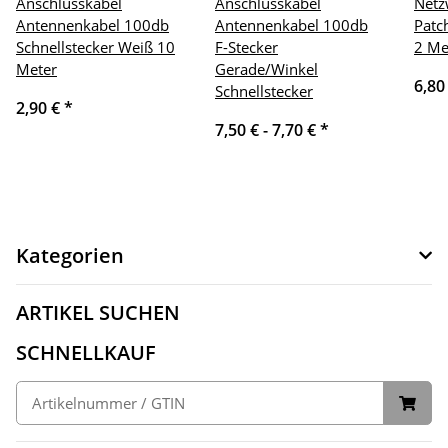
Anschlusskabel
Anschlusskabel
Netz
Antennenkabel 100db
Antennenkabel 100db
Patc
Schnellstecker Weiß 10
F-Stecker
2 Me
Meter
Gerade/Winkel
6,80
Schnellstecker
2,90 €
*
7,50 € -
7,70 €
*
Kategorien
ARTIKEL SUCHEN
SCHNELLKAUF