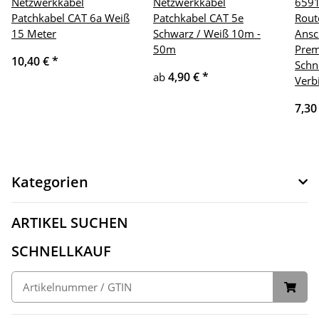
Netzwerkkabel
Netzwerkkabel
6591
Patchkabel CAT 6a Weiß
Patchkabel CAT 5e
Rout
15 Meter
Schwarz / Weiß 10m -
Ansc
50m
Prem
10,40 €
*
Schn
4,90 €
*
ab
Verb
7,30
Kategorien
ARTIKEL SUCHEN
SCHNELLKAUF