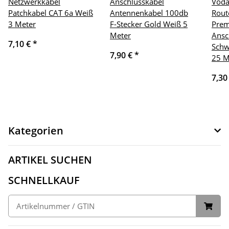
Netzwerkkabel
Anschlusskabel
Voda
Patchkabel CAT 6a Weiß
Antennenkabel 100db
Rout
3 Meter
F-Stecker Gold Weiß 5
Pre
Meter
Ansc
7,10 €
*
Schw
7,90 €
*
25 M
7,30
Kategorien
ARTIKEL SUCHEN
SCHNELLKAUF