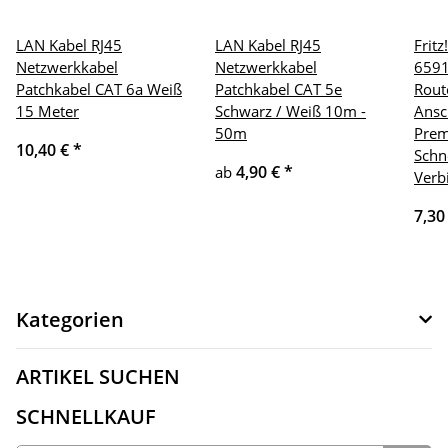
LAN Kabel RJ45
LAN Kabel RJ45
Frit
Netzwerkkabel
Netzwerkkabel
6591
Patchkabel CAT 6a Weiß
Patchkabel CAT 5e
Rout
15 Meter
Schwarz / Weiß 10m -
Ansc
50m
Prem
10,40 €
*
Schn
4,90 €
*
ab
Verb
7,30
Kategorien
ARTIKEL SUCHEN
SCHNELLKAUF