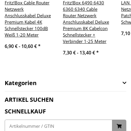
Fritz!Box Cable Router
Fritz!Box 6490 6430
LAN 
Netzwerk
6360 6340 Cable
Netz
Anschlusskabel Deluxe
Router Netzwerk
Patc
Premium Kabel 4K
Anschlusskabel Deluxe
Schw
Schnellstecker 100dB
Premium 8K Cabelcon
7,10
Weiß 1-20 Meter
Schnellstecker +
Verbinder 1-25 Meter
6,90 € -
10,60 €
*
7,30 € -
13,40 €
*
Kategorien
ARTIKEL SUCHEN
SCHNELLKAUF