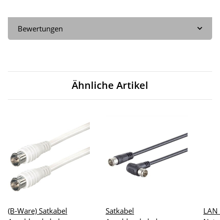
Bewertungen
Ähnliche Artikel
(B-Ware) Satkabel
Satkabel
LAN 