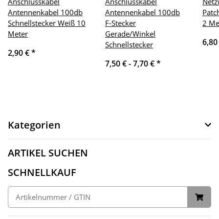
Anschlusskabel
Anschlusskabel
Netz
Antennenkabel 100db
Antennenkabel 100db
Patc
Schnellstecker Weiß 10
F-Stecker
2 Me
Meter
Gerade/Winkel
6,80
Schnellstecker
2,90 €
*
7,50 € -
7,70 €
*
Kategorien
ARTIKEL SUCHEN
SCHNELLKAUF