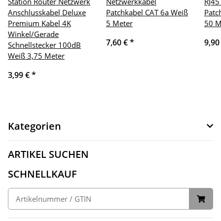
Station Router Netzwerk
Netzwerkkabel
RJ45
Anschlusskabel Deluxe
Patchkabel CAT 6a Weiß
Patc
Premium Kabel 4K
5 Meter
50 M
Winkel/Gerade
7,60 €
*
9,90
Schnellstecker 100dB
Weiß 3,75 Meter
3,99 €
*
Kategorien
ARTIKEL SUCHEN
SCHNELLKAUF