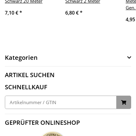
Schwarz 20 Meter
Schwarz 2 Meter
Mete
Gen.
7,10 €
*
6,80 €
*
4,95
Kategorien
ARTIKEL SUCHEN
SCHNELLKAUF
GEPRÜFTER ONLINESHOP