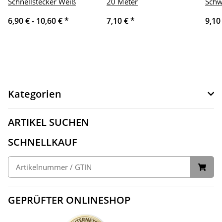
Schnellstecker Weiß
20 Meter
Schw
6,90 € -
10,60 €
*
7,10 €
*
9,10
Kategorien
ARTIKEL SUCHEN
SCHNELLKAUF
GEPRÜFTER ONLINESHOP