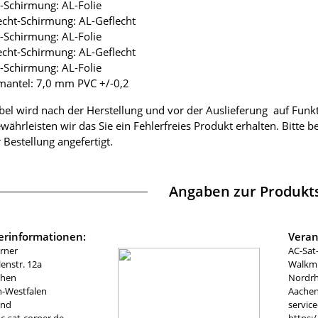
ie-Schirmung: AL-Folie
lecht-Schirmung: AL-Geflecht
ie-Schirmung: AL-Folie
lecht-Schirmung: AL-Geflecht
ie-Schirmung: AL-Folie
mantel: 7,0 mm PVC +/-0,2
bel wird nach der Herstellung und vor der Auslieferung auf Funk
währleisten wir das Sie ein Fehlerfreies Produkt erhalten. Bitte 
 Bestellung angefertigt.
Angaben zur Produkts
lerinformationen:
Veran
rner
AC-Sat
nstr. 12a
Walkmü
chen
Nordrh
n-Westfalen
Aachen
and
servic