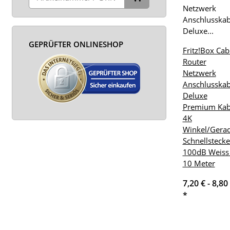
GEPRÜFTER ONLINESHOP
Fritz!Box Cab
Router
Netzwerk
Anschlusskab
Deluxe
Premium Kab
4K
Winkel/Gera
Schnellstecke
100dB Weiss
10 Meter
7,20 € -
8,80
*