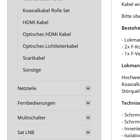
Kabel wir
Koaxialkabel Rolle Set
Bitte üb
HDMI Kabel
Bestehe
Optisches HDMI Kabel
- Lokma
Optisches Lichtleiterkabel
- 2x F-K
- 1x F-V
Scartkabel
Lokmann
Sonstige
Hochwer
Koaxialk
Netzteile
Störquel
Fernbedienungen
Technis
- Schirm
Multischalter
- Schir
- Innenl
Sat LNB
- Isolat