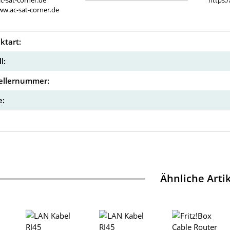
c-sat-corner.de
https:
ww.ac-sat-corner.de
ktart:
l:
ellernummer:
:
Ähnliche Arti