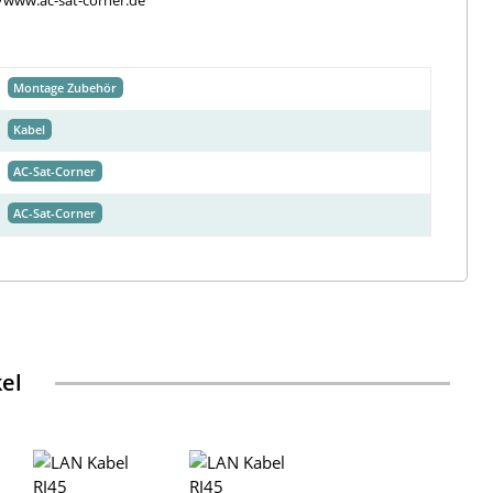
//www.ac-sat-corner.de
Montage Zubehör
Kabel
AC-Sat-Corner
AC-Sat-Corner
kel