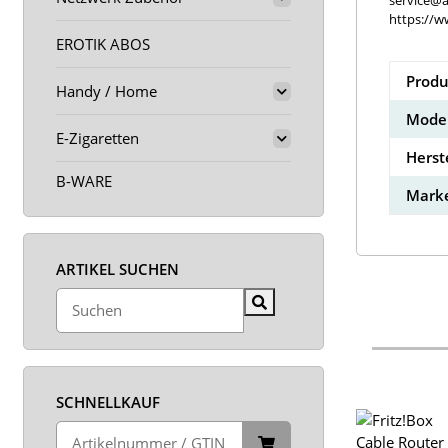
service@a
https://w
EROTIK ABOS
Produ
Handy / Home
Model
E-Zigaretten
Herst
B-WARE
Marke
ARTIKEL SUCHEN
SCHNELLKAUF