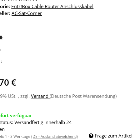
orie:
Fritz!Box Cable Router Anschlusskabel
ller:
AC-Sat-Corner
l:
:
e:
70 €
19% USt. , zzgl.
Versand
(Deutsche Post Warensendung)
fort verfügbar
status: Versandfertig innerhalb 24
en
Frage zum Artikel
eit:
1 - 3 Werktage
(DE - Ausland abweichend)