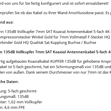
d von uns für Sie fertig konfiguriert und ist sofort einsatzbereit!
erprüfen Sie ob das Kabel zu Ihrer Wand Anschlussdose passt. E
nd aus:
nn 135dB Vollkupfer 7mm SAT Koaxial Antennenkabel 5-fach 4K
ompressionstecker Winkel Gold für 7mm Vollmetall F-Stecker HQ 
erbinder Gold HQ Qualität Sat Kupplung Buchse / Buchse
 135dB Vollkupfer 7mm SAT Koaxial Antennenkabel 5-fach 
tig aufgebautes Koaxialkabel KUPFER 135dB für gehobene Anspr
abel ist 5-fach geschirmt, hat ein Schirmungsmaß von 135dB und
len von außen. Dank seinem Durchmesser von nur 7mm ist das Koax
che Daten:
ung: 5-fach geschirmt
mungsmaß: 135dB
eiter: 1,02 mm Vollkupfer
ion: 4,6 mm FPE