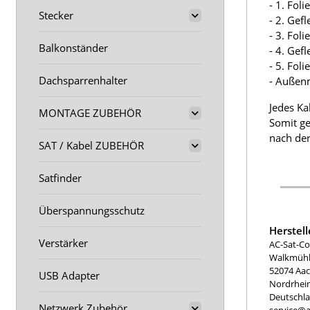
- 1. Fol
Stecker
- 2. Gef
- 3. Fol
Balkonständer
- 4. Gef
- 5. Fol
Dachsparrenhalter
- Außen
Jedes Ka
MONTAGE ZUBEHÖR
Somit ge
nach der
SAT / Kabel ZUBEHÖR
Satfinder
Überspannungsschutz
Herstel
Verstärker
AC-Sat-Co
Walkmühle
52074 Aa
USB Adapter
Nordrhei
Deutschl
Netzwerk Zubehör