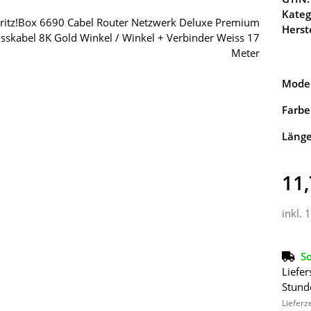
Kateg
Herste
Model
Farbe
Läng
11,
inkl. 
So
Liefer
Stund
Lieferz