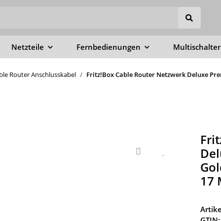
Netzteile
Fernbedienungen
Multischalter
able Router Anschlusskabel
Fritz!Box Cable Router Netzwerk Deluxe Pre
Fri
Del
Gol
17 
Arti
GTIN: