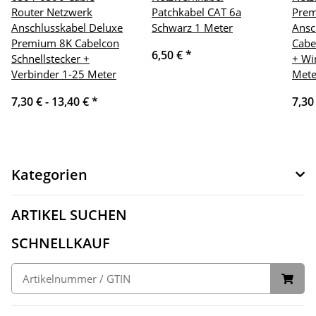
Router Netzwerk
Patchkabel CAT 6a
Pre
Anschlusskabel Deluxe
Schwarz 1 Meter
Ansc
Premium 8K Cabelcon
Cabe
6,50 €
*
Schnellstecker +
+ Wi
Verbinder 1-25 Meter
Mete
7,30 € -
13,40 €
*
7,30
Kategorien
ARTIKEL SUCHEN
SCHNELLKAUF