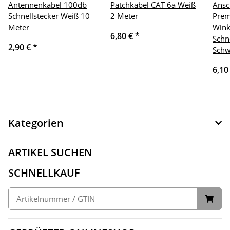
Antennenkabel 100db
Patchkabel CAT 6a Weiß
Ansc
Schnellstecker Weiß 10
2 Meter
Prem
Meter
Wink
6,80 €
*
Schn
2,90 €
*
Schw
6,10
Kategorien
ARTIKEL SUCHEN
SCHNELLKAUF