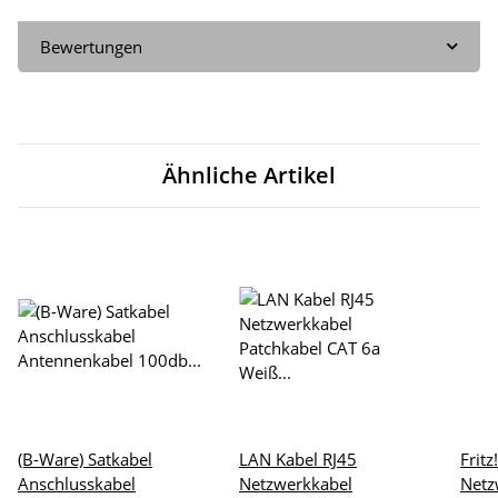
Bewertungen
Ähnliche Artikel
(B-Ware) Satkabel
LAN Kabel RJ45
Frit
Anschlusskabel
Netzwerkkabel
Netz