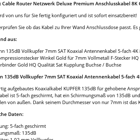
ox Cable Router Netzwerk Deluxe Premium Anschlusskabel 8K G
d von uns für Sie fertig konfiguriert und ist sofort einsatzbereit!
erprüfen Sie ob das Kabel zu Ihrer Wand Anschlussdose passt. E
nd aus:
nn 135dB Vollkupfer 7mm SAT Koaxial Antennenkabel 5-fach 4K
ompressionstecker Winkel Gold für 7mm Vollmetall F-Stecker HQ 
erbinder Gold HQ Qualität Sat Kupplung Buchse / Buchse
 135dB Vollkupfer 7mm SAT Koaxial Antennenkabel 5-fach 
tig aufgebautes Koaxialkabel KUPFER 135dB für gehobene Anspr
abel ist 5-fach geschirmt, hat ein Schirmungsmaß von 135dB und
len von außen. Dank seinem Durchmesser von nur 7mm ist das Koax
che Daten:
ung: 5-fach geschirmt
mungsmaß: 135dB
eiter: 1,02 mm Vollkupfer