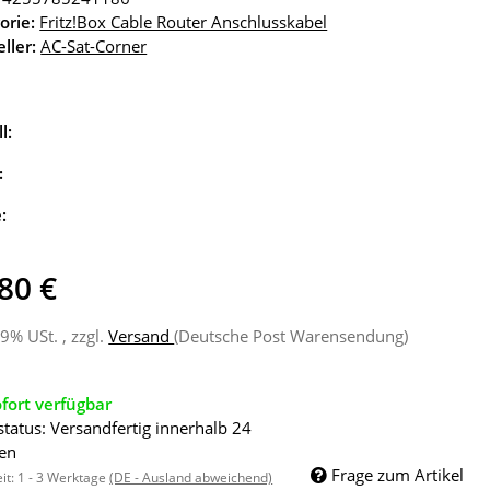
orie:
Fritz!Box Cable Router Anschlusskabel
ller:
AC-Sat-Corner
l:
:
e:
80 €
19% USt. , zzgl.
Versand
(Deutsche Post Warensendung)
fort verfügbar
status: Versandfertig innerhalb 24
en
Frage zum Artikel
eit:
1 - 3 Werktage
(DE - Ausland abweichend)