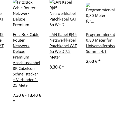
45
Fritz!Box Cable
LAN Kabel RJ45
Programmierkab
el
Router
Netzwerkkabel
0,80 Meter für
AT
Netzwerk
Patchkabel CAT
Universalfernb
Deluxe
6a Weiß 7,5
Summit 4:1
Premium
Meter
2,60 €
*
Anschlusskabel
8,30 €
*
8K Cabelcon
Schnellstecker
+ Verbinder 1-
25 Meter
7,30 € -
13,40 €
*