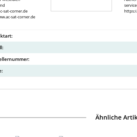
and
servic
c-sat-corner.de
https:
ww.ac-sat-corner.de
ktart:
l:
ellernummer:
:
Ähnliche Arti