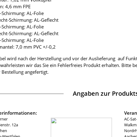
ion: 4,6 mm FPE
ie-Schirmung: AL-Folie
lecht-Schirmung: AL-Geflecht
ie-Schirmung: AL-Folie
lecht-Schirmung: AL-Geflecht
ie-Schirmung: AL-Folie
mantel: 7,0 mm PVC +/-0,2
bel wird nach der Herstellung und vor der Auslieferung auf Funk
währleisten wir das Sie ein Fehlerfreies Produkt erhalten. Bitte 
 Bestellung angefertigt.
Angaben zur Produkts
lerinformationen:
Veran
rner
AC-Sat
nstr. 12a
Walkmü
chen
Nordrh
n-Westfalen
Aachen