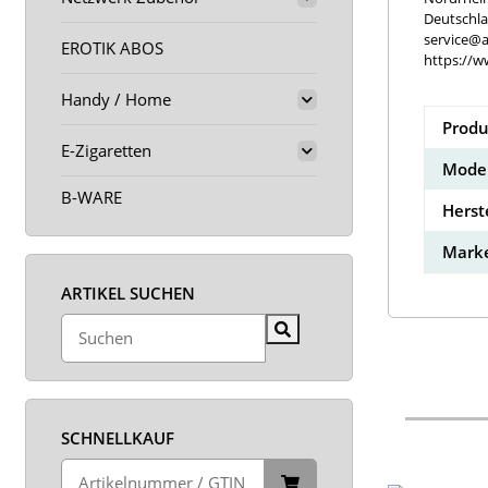
Deutschl
service@a
EROTIK ABOS
https://w
Handy / Home
Produ
E-Zigaretten
Model
B-WARE
Herst
Marke
ARTIKEL SUCHEN
SCHNELLKAUF