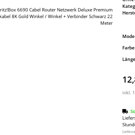
Kateg
Herste
Model
Farbe
Läng
12,
inkl. 
So
Liefer
Stund
Lieferz