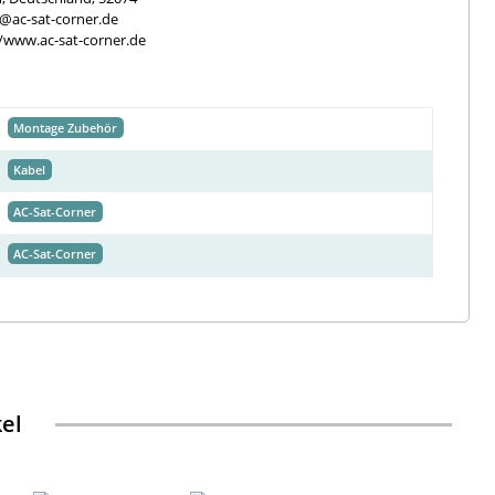
e@ac-sat-corner.de
//www.ac-sat-corner.de
Montage Zubehör
Kabel
AC-Sat-Corner
AC-Sat-Corner
kel