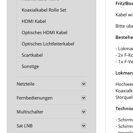
Fritz!B
Koaxialkabel Rolle Set
Kabel wir
HDMI Kabel
Bitte üb
Optisches HDMI Kabel
Bestehe
Optisches Lichtleiterkabel
- Lokma
Scartkabel
- 2x F-K
- 1x F-V
Sonstige
Lokmann
Netzteile
Hochwer
Koaxialk
Störquel
Fernbedienungen
Technis
Multischalter
- Schirm
Sat LNB
- Schir
- Innenl