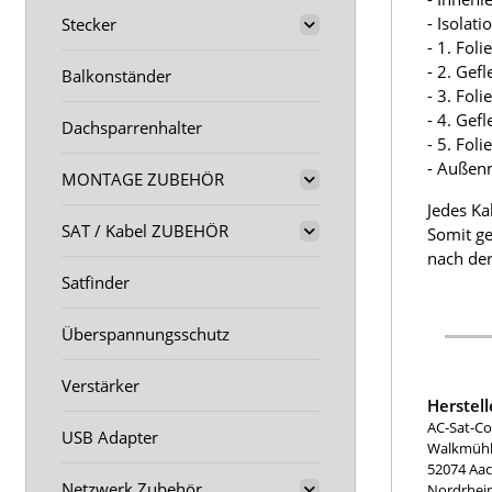
- Isolat
Stecker
- 1. Fol
- 2. Gef
Balkonständer
- 3. Fol
- 4. Gef
Dachsparrenhalter
- 5. Fol
- Außen
MONTAGE ZUBEHÖR
Jedes Ka
SAT / Kabel ZUBEHÖR
Somit ge
nach der
Satfinder
Überspannungsschutz
Verstärker
Herstel
AC-Sat-Co
USB Adapter
Walkmühle
52074 Aa
Netzwerk Zubehör
Nordrhei