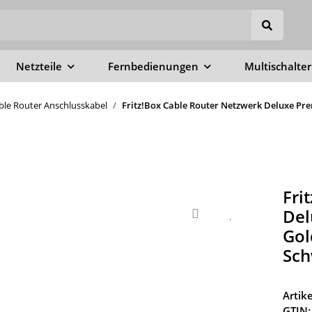
Netzteile
Fernbedienungen
Multischalter
able Router Anschlusskabel
Fritz!Box Cable Router Netzwerk Deluxe Pre
Fri
Del
Gol
Sch
Arti
GTIN: