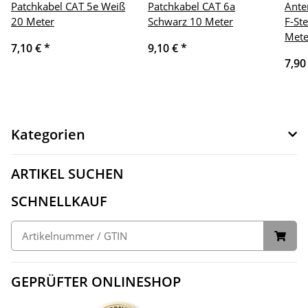
Patchkabel CAT 5e Weiß
Patchkabel CAT 6a
Ante
20 Meter
Schwarz 10 Meter
F-St
Mete
7,10 €
*
9,10 €
*
7,90
Kategorien
ARTIKEL SUCHEN
SCHNELLKAUF
GEPRÜFTER ONLINESHOP