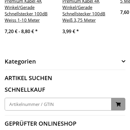
Premium Kabel 4K
Premium Kabel 4K
5 Me
Winkel/Gerade
Winkel/Gerade
7,60
Schnellstecker 100dB
Schnellstecker 100dB
Weiss 1-10 Meter
Weiß 3,75 Meter
7,20 € -
8,80 €
*
3,99 €
*
Kategorien
ARTIKEL SUCHEN
SCHNELLKAUF
GEPRÜFTER ONLINESHOP