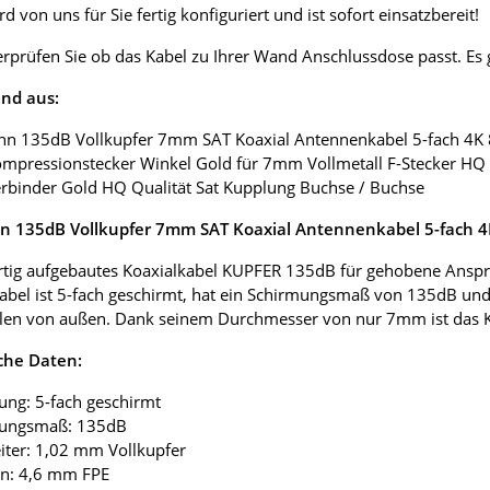
d von uns für Sie fertig konfiguriert und ist sofort einsatzbereit!
erprüfen Sie ob das Kabel zu Ihrer Wand Anschlussdose passt. E
nd aus:
nn 135dB Vollkupfer 7mm SAT Koaxial Antennenkabel 5-fach 4K
ompressionstecker Winkel Gold für 7mm Vollmetall F-Stecker HQ 
erbinder Gold HQ Qualität Sat Kupplung Buchse / Buchse
 135dB Vollkupfer 7mm SAT Koaxial Antennenkabel 5-fach 
tig aufgebautes Koaxialkabel KUPFER 135dB für gehobene Anspr
abel ist 5-fach geschirmt, hat ein Schirmungsmaß von 135dB und
len von außen. Dank seinem Durchmesser von nur 7mm ist das Koax
che Daten:
ung: 5-fach geschirmt
mungsmaß: 135dB
eiter: 1,02 mm Vollkupfer
ion: 4,6 mm FPE