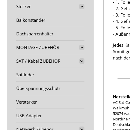
- 1. Fol
Stecker
- 2. Gef
- 3. Fol
Balkonständer
- 4. Gef
- 5. Fol
Dachsparrenhalter
- Außen
Jedes Ka
MONTAGE ZUBEHÖR
Somit ge
nach der
SAT / Kabel ZUBEHÖR
Satfinder
Überspannungsschutz
Herstel
Verstärker
AC-Sat-Co
Walkmühle
52074 Aa
USB Adapter
Nordrhei
Deutschl
Netzwerk Zubehör