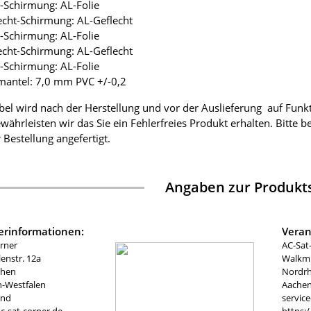
ie-Schirmung: AL-Folie
lecht-Schirmung: AL-Geflecht
ie-Schirmung: AL-Folie
lecht-Schirmung: AL-Geflecht
ie-Schirmung: AL-Folie
mantel: 7,0 mm PVC +/-0,2
bel wird nach der Herstellung und vor der Auslieferung auf Funk
währleisten wir das Sie ein Fehlerfreies Produkt erhalten. Bitte 
 Bestellung angefertigt.
Angaben zur Produkts
lerinformationen:
Veran
rner
AC-Sat
nstr. 12a
Walkmü
chen
Nordrh
n-Westfalen
Aachen
and
servic