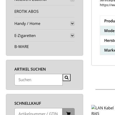
service@a
https://w
EROTIK ABOS
Produ
Handy / Home
Model
E-Zigaretten
Herst
B-WARE
Marke
ARTIKEL SUCHEN
SCHNELLKAUF