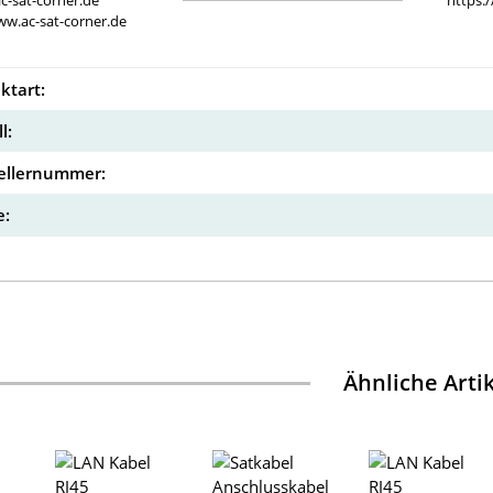
c-sat-corner.de
https:
ww.ac-sat-corner.de
ktart:
l:
ellernummer:
:
Ähnliche Arti