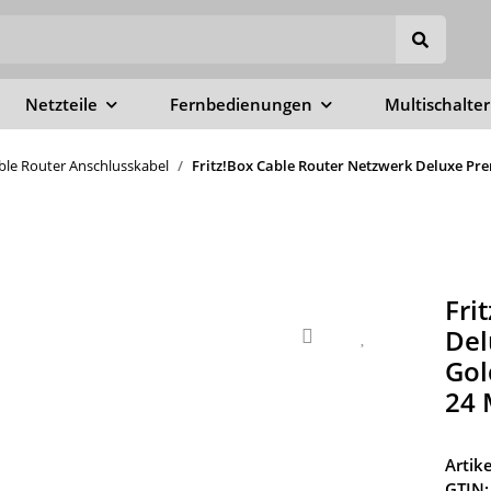
Netzteile
Fernbedienungen
Multischalter
able Router Anschlusskabel
Fritz!Box Cable Router Netzwerk Deluxe Pre
Fri
Del
Gol
24 
Arti
GTIN: