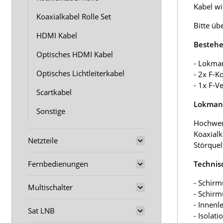
Kabel wir
Koaxialkabel Rolle Set
Bitte üb
HDMI Kabel
Bestehe
Optisches HDMI Kabel
- Lokma
Optisches Lichtleiterkabel
- 2x F-K
- 1x F-V
Scartkabel
Lokmann
Sonstige
Hochwer
Koaxialk
Netzteile
Störquel
Fernbedienungen
Technis
- Schirm
Multischalter
- Schir
- Innenl
Sat LNB
- Isolat