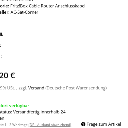
orie:
Fritz!Box Cable Router Anschlusskabel
ller:
AC-Sat-Corner
l:
:
e:
20 €
19% USt. , zzgl.
Versand
(Deutsche Post Warensendung)
fort verfügbar
status: Versandfertig innerhalb 24
en
Frage zum Artikel
eit:
1 - 3 Werktage
(DE - Ausland abweichend)