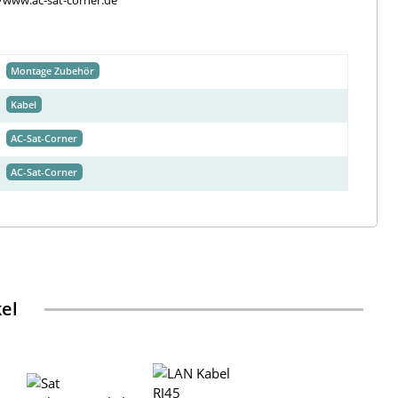
//www.ac-sat-corner.de
Montage Zubehör
Kabel
AC-Sat-Corner
AC-Sat-Corner
kel