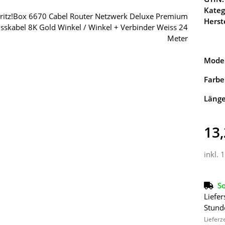
Kateg
Herste
Model
Farbe
Läng
13,
inkl. 
So
Liefer
Stund
Lieferz