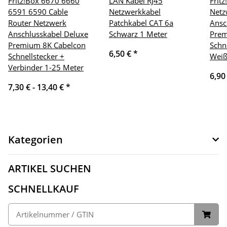
Fritz!Box 6670 6660
LAN Kabel RJ45
Frit
6591 6590 Cable
Netzwerkkabel
Netz
Router Netzwerk
Patchkabel CAT 6a
Ansc
Anschlusskabel Deluxe
Schwarz 1 Meter
Prem
Premium 8K Cabelcon
Schn
6,50 €
*
Schnellstecker +
Weiß
Verbinder 1-25 Meter
6,90
7,30 € -
13,40 €
*
Kategorien
ARTIKEL SUCHEN
SCHNELLKAUF