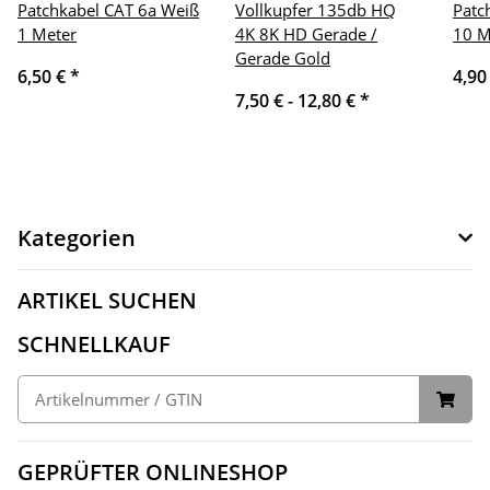
Patchkabel CAT 6a Weiß
Vollkupfer 135db HQ
Patc
1 Meter
4K 8K HD Gerade /
10 M
Gerade Gold
6,50 €
*
4,90
7,50 € -
12,80 €
*
Kategorien
ARTIKEL SUCHEN
SCHNELLKAUF
GEPRÜFTER ONLINESHOP