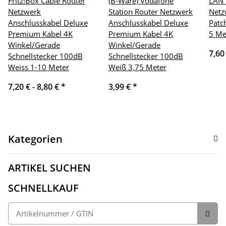
Fritz!Box Cable Router
(B-Ware) Vodafone
LAN 
Netzwerk
Station Router Netzwerk
Netz
Anschlusskabel Deluxe
Anschlusskabel Deluxe
Patc
Premium Kabel 4K
Premium Kabel 4K
5 Me
Winkel/Gerade
Winkel/Gerade
7,60
Schnellstecker 100dB
Schnellstecker 100dB
Weiss 1-10 Meter
Weiß 3,75 Meter
7,20 € -
8,80 €
*
3,99 €
*
Kategorien
ARTIKEL SUCHEN
SCHNELLKAUF