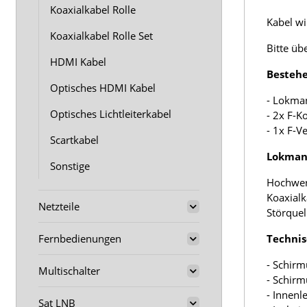
Koaxialkabel Rolle
Kabel wir
Koaxialkabel Rolle Set
Bitte üb
HDMI Kabel
Bestehe
Optisches HDMI Kabel
- Lokma
Optisches Lichtleiterkabel
- 2x F-K
- 1x F-V
Scartkabel
Lokmann
Sonstige
Hochwer
Koaxialk
Netzteile
Störquel
Fernbedienungen
Technis
- Schirm
Multischalter
- Schir
- Innenl
Sat LNB