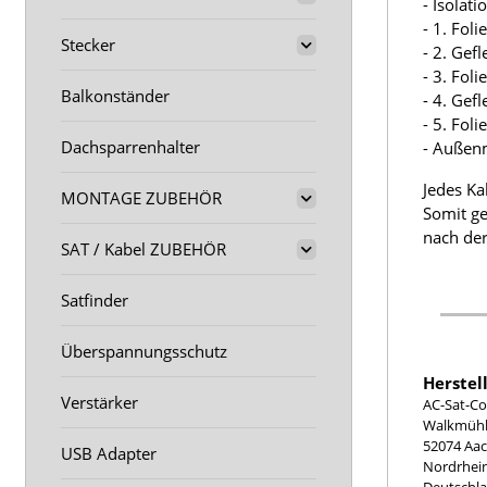
- Isolat
- 1. Fol
Stecker
- 2. Gef
- 3. Fol
Balkonständer
- 4. Gef
- 5. Fol
Dachsparrenhalter
- Außen
Jedes Ka
MONTAGE ZUBEHÖR
Somit ge
nach der
SAT / Kabel ZUBEHÖR
Satfinder
Überspannungsschutz
Herstel
Verstärker
AC-Sat-Co
Walkmühle
52074 Aa
USB Adapter
Nordrhei