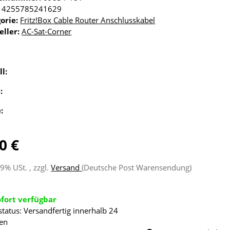
4255785241629
orie:
Fritz!Box Cable Router Anschlusskabel
eller:
AC-Sat-Corner
ll:
e:
e:
0 €
19% USt. , zzgl.
Versand
(Deutsche Post Warensendung)
ofort verfügbar
status: Versandfertig innerhalb 24
en