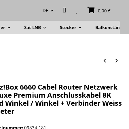
DE
0,00 €
ter
Sat LNB
Stecker
Balkonständer
tz!Box 6660 Cabel Router Netzwerk
uxe Premium Anschlusskabel 8K
d Winkel / Winkel + Verbinder Weiss
eter
kelnummer:
09834-181