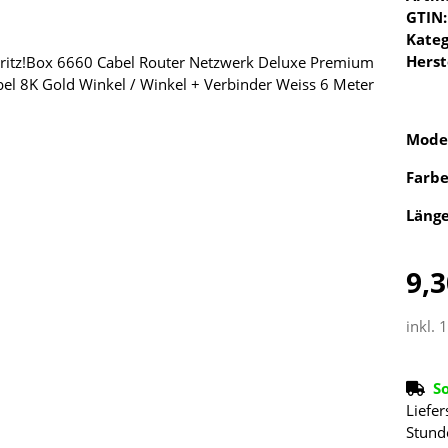
GTIN:
Kateg
Herst
Mode
Farb
Läng
9,3
inkl. 
S
Liefer
Stund