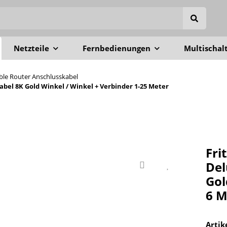
Netzteile
Fernbedienungen
Multischal
able Router Anschlusskabel
el 8K Gold Winkel / Winkel + Verbinder 1-25 Meter
Fri
Del
Gol
6 M
Arti