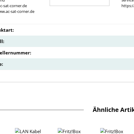
and
servic
c-sat-corner.de
https:
ww.ac-sat-corner.de
ktart:
l:
tellernummer:
e:
Ähnliche Arti