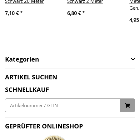
Schwarz 20 Meter
Schwarz 2 Meter
Mete
Gen.
7,10 €
*
6,80 €
*
4,95
Kategorien
ARTIKEL SUCHEN
SCHNELLKAUF
GEPRÜFTER ONLINESHOP