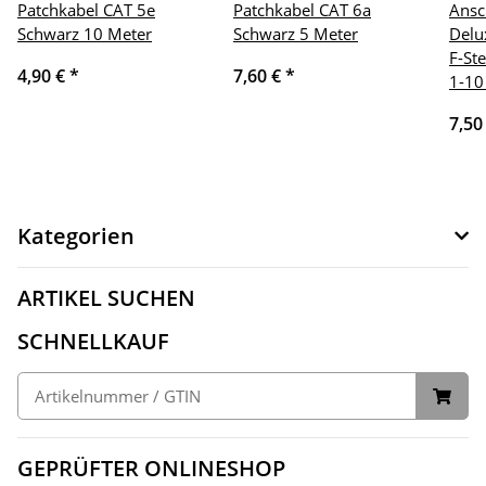
Patchkabel CAT 5e
Patchkabel CAT 6a
Ansc
Schwarz 10 Meter
Schwarz 5 Meter
Delu
F-St
4,90 €
*
7,60 €
*
1-10
7,50
Kategorien
ARTIKEL SUCHEN
SCHNELLKAUF
GEPRÜFTER ONLINESHOP