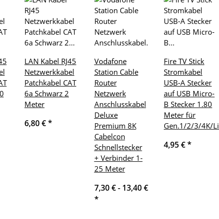
45
LAN Kabel RJ45
Vodafone
Fire TV Stick
el
Netzwerkkabel
Station Cable
Stromkabel
AT
Patchkabel CAT
Router
USB-A Stecker
0
6a Schwarz 2
Netzwerk
auf USB Micro-
Meter
Anschlusskabel
B Stecker 1.80
Deluxe
Meter für
6,80 €
*
Premium 8K
Gen.1/2/3/4K/L
Cabelcon
4,95 €
*
Schnellstecker
+ Verbinder 1-
25 Meter
7,30 € -
13,40 €
*