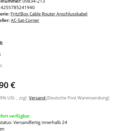
kelnummer:
09834-213
4255785241940
orie:
Fritz!Box Cable Router Anschlusskabel
ller:
AC-Sat-Corner
l:
:
e:
90 €
19% USt. , zzgl.
Versand
(Deutsche Post Warensendung)
fort verfügbar
status: Versandfertig innerhalb 24
en