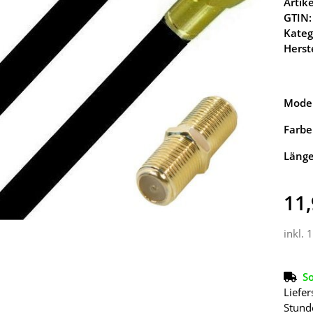
Arti
GTIN:
Kateg
Herste
Model
Farbe
Läng
11,
inkl. 
So
Liefer
Stund