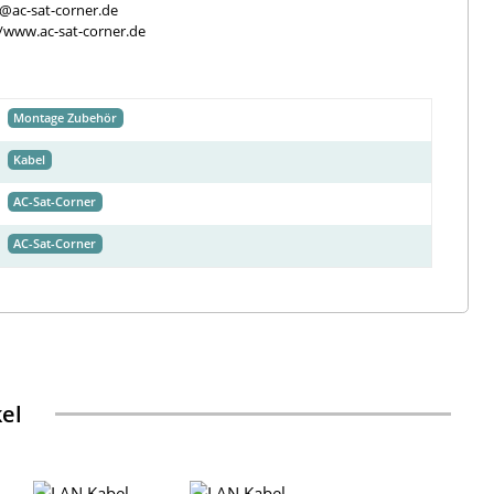
e@ac-sat-corner.de
//www.ac-sat-corner.de
Montage Zubehör
Kabel
AC-Sat-Corner
AC-Sat-Corner
kel