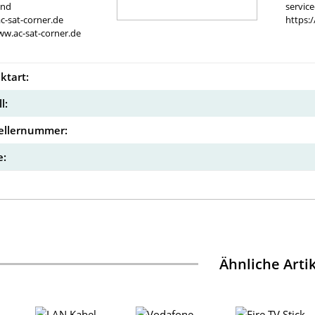
and
servic
c-sat-corner.de
https:
ww.ac-sat-corner.de
ktart:
l:
ellernummer:
:
Ähnliche Arti