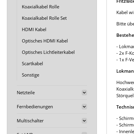
Fritz!B
Koaxialkabel Rolle
Kabel wir
Koaxialkabel Rolle Set
Bitte üb
HDMI Kabel
Bestehe
Optisches HDMI Kabel
- Lokma
Optisches Lichtleiterkabel
- 2x F-K
- 1x F-V
Scartkabel
Lokmann
Sonstige
Hochwer
Koaxialk
Netzteile
Störquel
Fernbedienungen
Technis
- Schirm
Multischalter
- Schir
- Innenl