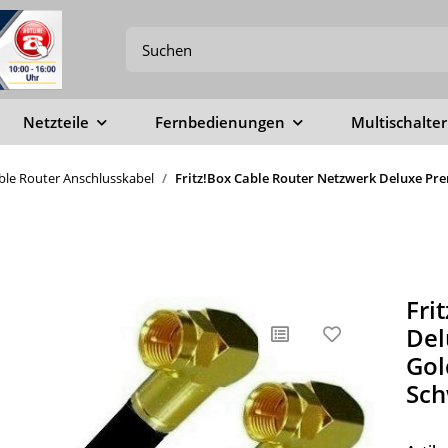
Netzteile
Fernbedienungen
Multischalter
able Router Anschlusskabel
Fritz!Box Cable Router Netzwerk Deluxe Pre
Fri
Del
Gol
Sch