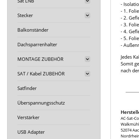
Sat LNB
- Isolat
- 1. Fol
Stecker
- 2. Gef
- 3. Fol
Balkonständer
- 4. Gef
- 5. Fol
Dachsparrenhalter
- Außen
Jedes Ka
MONTAGE ZUBEHÖR
Somit ge
nach der
SAT / Kabel ZUBEHÖR
Satfinder
Überspannungsschutz
Herstel
Verstärker
AC-Sat-Co
Walkmühle
52074 Aa
USB Adapter
Nordrhei