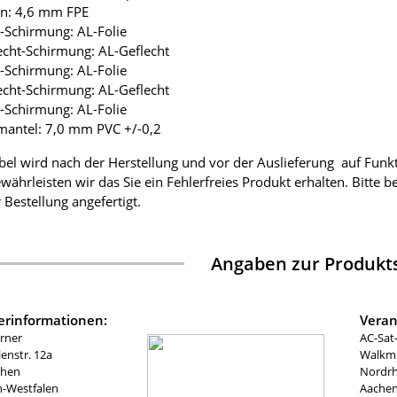
ion: 4,6 mm FPE
ie-Schirmung: AL-Folie
lecht-Schirmung: AL-Geflecht
ie-Schirmung: AL-Folie
lecht-Schirmung: AL-Geflecht
ie-Schirmung: AL-Folie
mantel: 7,0 mm PVC +/-0,2
bel wird nach der Herstellung und vor der Auslieferung auf Funk
währleisten wir das Sie ein Fehlerfreies Produkt erhalten. Bitte 
 Bestellung angefertigt.
Angaben zur Produkts
lerinformationen:
Veran
rner
AC-Sat
nstr. 12a
Walkmü
chen
Nordrh
n-Westfalen
Aachen