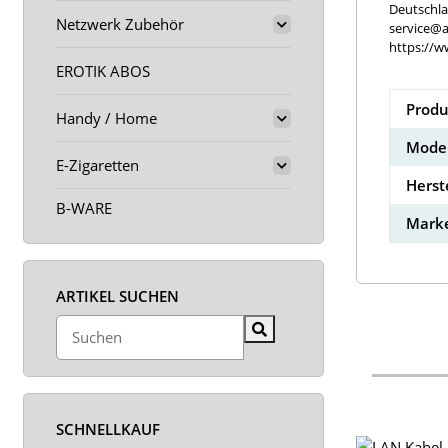
Deutschl
Netzwerk Zubehör
service@a
https://w
EROTIK ABOS
Produ
Handy / Home
Model
E-Zigaretten
Herst
B-WARE
Marke
ARTIKEL SUCHEN
SCHNELLKAUF