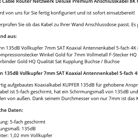
ox Cable Router Netzwerk Deluxe Premium Anschlusskabel 8K G
d von uns für Sie fertig konfiguriert und ist sofort einsatzbereit!
erprüfen Sie ob das Kabel zu Ihrer Wand Anschlussdose passt. E
nd aus:
nn 135dB Vollkupfer 7mm SAT Koaxial Antennenkabel 5-fach 4K
ompressionstecker Winkel Gold für 7mm Vollmetall F-Stecker HQ 
erbinder Gold HQ Qualität Sat Kupplung Buchse / Buchse
 135dB Vollkupfer 7mm SAT Koaxial Antennenkabel 5-fach 
tig aufgebautes Koaxialkabel KUPFER 135dB für gehobene Anspr
abel ist 5-fach geschirmt, hat ein Schirmungsmaß von 135dB und
len von außen. Dank seinem Durchmesser von nur 7mm ist das Koax
che Daten:
ung: 5-fach geschirmt
mungsmaß: 135dB
eiter: 1,02 mm Vollkupfer