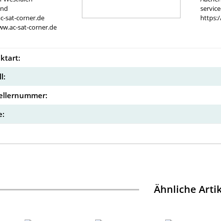
and
servic
c-sat-corner.de
https:
ww.ac-sat-corner.de
ktart:
l:
ellernummer:
:
Ähnliche Arti