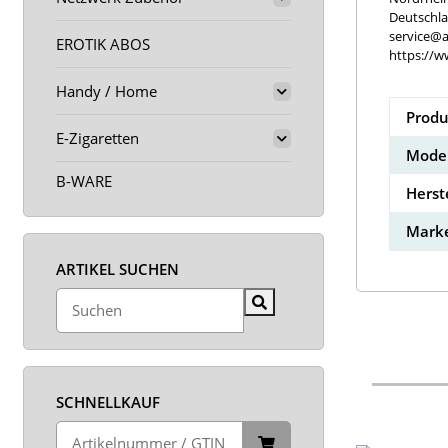
Deutschl
service@a
EROTIK ABOS
https://w
Handy / Home
Produ
E-Zigaretten
Model
B-WARE
Herst
Marke
ARTIKEL SUCHEN
SCHNELLKAUF