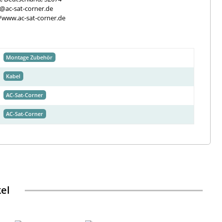
e@ac-sat-corner.de
//www.ac-sat-corner.de
Montage Zubehör
Kabel
AC-Sat-Corner
AC-Sat-Corner
kel