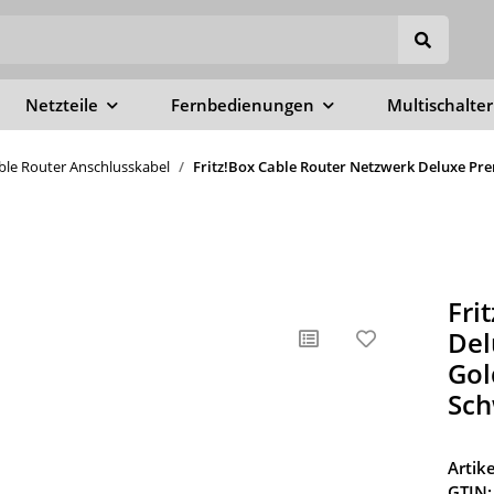
Netzteile
Fernbedienungen
Multischalter
able Router Anschlusskabel
Fritz!Box Cable Router Netzwerk Deluxe Pre
Fri
Del
Gol
Sch
Arti
GTIN: