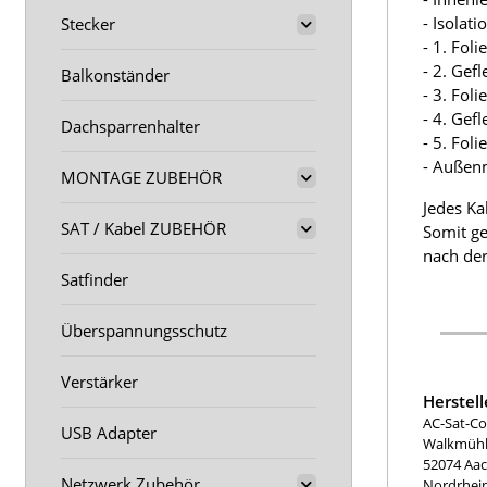
- Isolat
Stecker
- 1. Fol
- 2. Gef
Balkonständer
- 3. Fol
- 4. Gef
Dachsparrenhalter
- 5. Fol
- Außen
MONTAGE ZUBEHÖR
Jedes Ka
SAT / Kabel ZUBEHÖR
Somit ge
nach der
Satfinder
Überspannungsschutz
Verstärker
Herstel
AC-Sat-Co
USB Adapter
Walkmühle
52074 Aa
Netzwerk Zubehör
Nordrhei