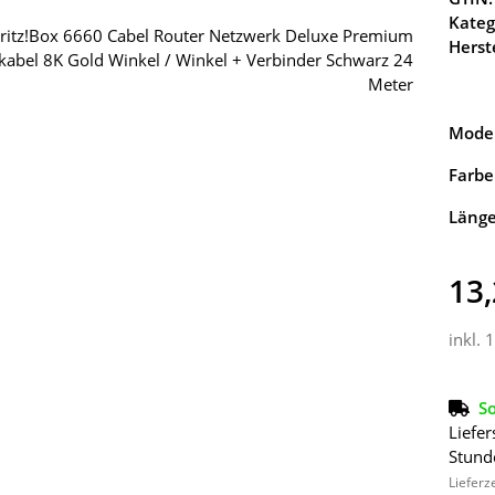
Kateg
Herste
Model
Farbe
Läng
13,
inkl. 
So
Liefer
Stund
Lieferz