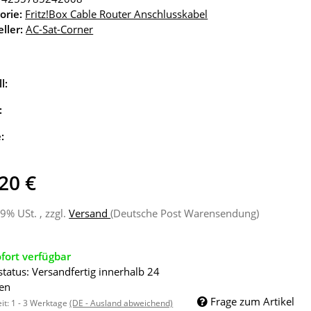
orie:
Fritz!Box Cable Router Anschlusskabel
ller:
AC-Sat-Corner
l:
:
e:
20 €
19% USt. , zzgl.
Versand
(Deutsche Post Warensendung)
fort verfügbar
status: Versandfertig innerhalb 24
en
Frage zum Artikel
eit:
1 - 3 Werktage
(DE - Ausland abweichend)