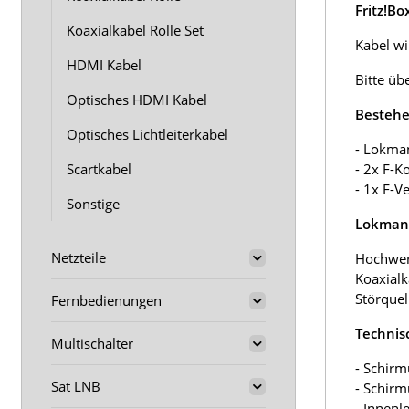
Fritz!B
Koaxialkabel Rolle Set
Kabel wir
HDMI Kabel
Bitte üb
Optisches HDMI Kabel
Bestehe
Optisches Lichtleiterkabel
- Lokma
Scartkabel
- 2x F-K
- 1x F-V
Sonstige
Lokmann
Netzteile
Hochwer
Koaxialk
Störquel
Fernbedienungen
Technis
Multischalter
- Schirm
Sat LNB
- Schir
- Innenl