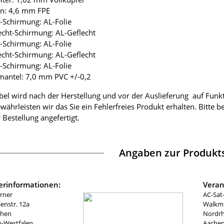
ion: 4,6 mm FPE
ie-Schirmung: AL-Folie
lecht-Schirmung: AL-Geflecht
ie-Schirmung: AL-Folie
lecht-Schirmung: AL-Geflecht
ie-Schirmung: AL-Folie
mantel: 7,0 mm PVC +/-0,2
bel wird nach der Herstellung und vor der Auslieferung auf Funk
währleisten wir das Sie ein Fehlerfreies Produkt erhalten. Bitte 
 Bestellung angefertigt.
Angaben zur Produkts
lerinformationen:
Veran
rner
AC-Sat
nstr. 12a
Walkmü
chen
Nordrh
n-Westfalen
Aachen