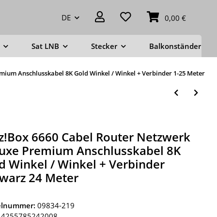
DE
0,00 €
Sat LNB
Stecker
Balkonständer
mium Anschlusskabel 8K Gold Winkel / Winkel + Verbinder 1-25 Meter
tz!Box 6660 Cabel Router Netzwerk
uxe Premium Anschlusskabel 8K
d Winkel / Winkel + Verbinder
warz 24 Meter
kelnummer:
09834-219
4255785242008