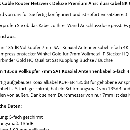
ox Cable Router Netzwerk Deluxe Premium Anschlusskabel 8K G
d von uns für Sie fertig konfiguriert und ist sofort einsatzbereit!
erprüfen Sie ob das Kabel zu Ihrer Wand Anschlussdose passt. E
nd aus:
nn 135dB Vollkupfer 7mm SAT Koaxial Antennenkabel 5-fach 4K
ompressionstecker Winkel Gold für 7mm Vollmetall F-Stecker HQ 
erbinder Gold HQ Qualität Sat Kupplung Buchse / Buchse
 135dB Vollkupfer 7mm SAT Koaxial Antennenkabel 5-fach 
tig aufgebautes Koaxialkabel KUPFER 135dB für gehobene Anspr
abel ist 5-fach geschirmt, hat ein Schirmungsmaß von 135dB und
len von außen. Dank seinem Durchmesser von nur 7mm ist das Koax
che Daten:
ung: 5-fach geschirmt
mungsmaß: 135dB
eiter: 1,02 mm Vollkupfer