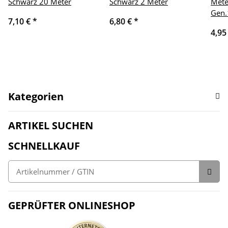
Schwarz 20 Meter
Schwarz 2 Meter
Mete
Gen.
7,10 €
*
6,80 €
*
4,95
Kategorien
ARTIKEL SUCHEN
SCHNELLKAUF
GEPRÜFTER ONLINESHOP