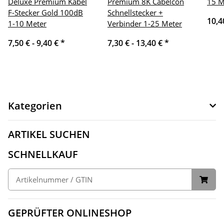
Deluxe Premium Kabel
Premium 8K Cabelcon
15 M
F-Stecker Gold 100dB
Schnellstecker +
10,4
1-10 Meter
Verbinder 1-25 Meter
7,50 € -
9,40 €
*
7,30 € -
13,40 €
*
Kategorien
ARTIKEL SUCHEN
SCHNELLKAUF
GEPRÜFTER ONLINESHOP