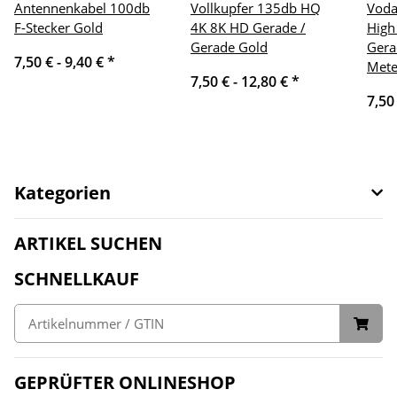
Antennenkabel 100db
Vollkupfer 135db HQ
Voda
F-Stecker Gold
4K 8K HD Gerade /
High
Gerade Gold
Gera
7,50 € -
9,40 €
*
Mete
7,50 € -
12,80 €
*
7,50
Kategorien
ARTIKEL SUCHEN
SCHNELLKAUF
GEPRÜFTER ONLINESHOP