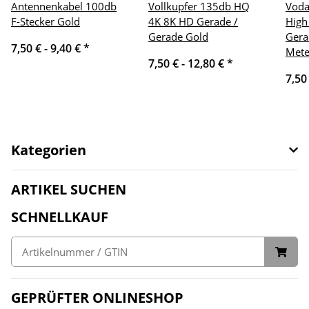
Antennenkabel 100db
Vollkupfer 135db HQ
Voda
F-Stecker Gold
4K 8K HD Gerade /
High
Gerade Gold
Gera
7,50 € -
9,40 €
*
Mete
7,50 € -
12,80 €
*
7,50
Kategorien
ARTIKEL SUCHEN
SCHNELLKAUF
GEPRÜFTER ONLINESHOP