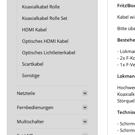
Fritz!B
Koaxialkabel Rolle
Kabel wir
Koaxialkabel Rolle Set
Bitte üb
HDMI Kabel
Bestehe
Optisches HDMI Kabel
- Lokma
Optisches Lichtleiterkabel
- 2x F-K
Scartkabel
- 1x F-V
Sonstige
Lokmann
Hochwer
Netzteile
Koaxialk
Störquel
Fernbedienungen
Technis
Multischalter
- Schirm
- Schir