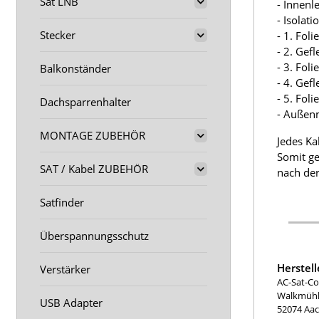
Sat LNB
- Innenl
- Isolat
Stecker
- 1. Fol
- 2. Gef
- 3. Fol
Balkonständer
- 4. Gef
- 5. Fol
Dachsparrenhalter
- Außen
MONTAGE ZUBEHÖR
Jedes Ka
Somit ge
SAT / Kabel ZUBEHÖR
nach der
Satfinder
Überspannungsschutz
Herstel
Verstärker
AC-Sat-Co
Walkmühle
USB Adapter
52074 Aa