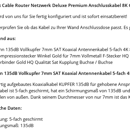
ox Cable Router Netzwerk Deluxe Premium Anschlusskabel 8K G
d von uns für Sie fertig konfiguriert und ist sofort einsatzbereit!
erprüfen Sie ob das Kabel zu Ihrer Wand Anschlussdose passt. E
nd aus:
nn 135dB Vollkupfer 7mm SAT Koaxial Antennenkabel 5-fach 4K
ompressionstecker Winkel Gold für 7mm Vollmetall F-Stecker HQ 
erbinder Gold HQ Qualität Sat Kupplung Buchse / Buchse
 135dB Vollkupfer 7mm SAT Koaxial Antennenkabel 5-fach 
tig aufgebautes Koaxialkabel KUPFER 135dB für gehobene Anspr
abel ist 5-fach geschirmt, hat ein Schirmungsmaß von 135dB und
len von außen. Dank seinem Durchmesser von nur 7mm ist das Koax
che Daten:
ung: 5-fach geschirmt
mungsmaß: 135dB