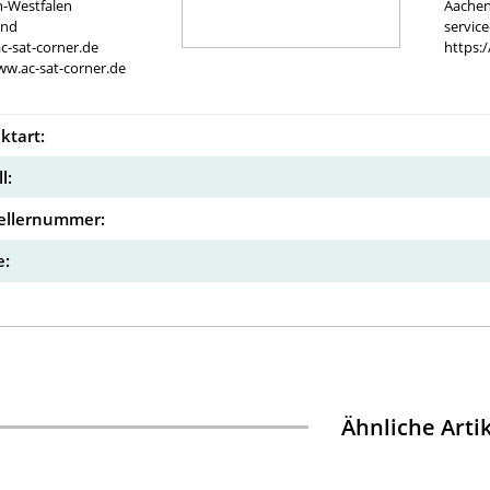
n-Westfalen
Aachen
and
servic
c-sat-corner.de
https:
ww.ac-sat-corner.de
ktart:
l:
ellernummer:
:
Ähnliche Arti