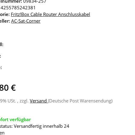
kelnummer:
09834-257
4255785242381
orie:
Fritz!Box Cable Router Anschlusskabel
ller:
AC-Sat-Corner
l:
:
e:
80 €
19% USt. , zzgl.
Versand
(Deutsche Post Warensendung)
fort verfügbar
status: Versandfertig innerhalb 24
en