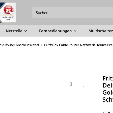
Netzteile
Fernbedienungen
Multischalter
able Router Anschlusskabel
Fritz!Box Cable Router Netzwerk Deluxe Pre
Fri
Del
Gol
Sch