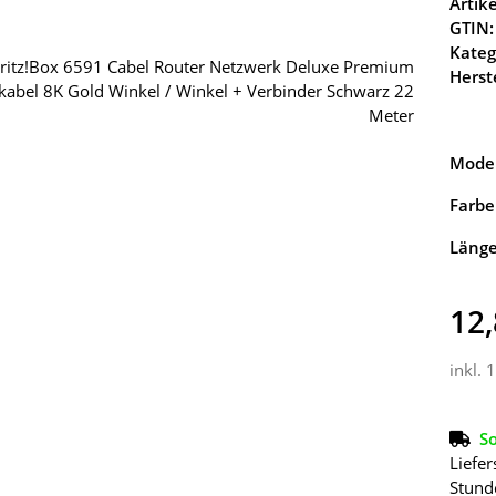
Arti
GTIN:
Kateg
Herste
Model
Farbe
Läng
12,
inkl. 
So
Liefer
Stund