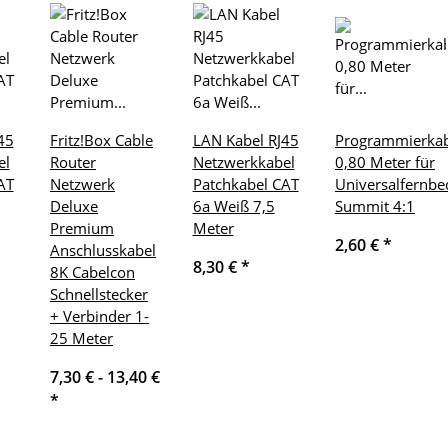
45
Fritz!Box Cable
LAN Kabel RJ45
Programmierkab
el
Router
Netzwerkkabel
0,80 Meter für
AT
Netzwerk
Patchkabel CAT
Universalfernb
Deluxe
6a Weiß 7,5
Summit 4:1
Premium
Meter
2,60 €
*
Anschlusskabel
8,30 €
*
8K Cabelcon
Schnellstecker
+ Verbinder 1-
25 Meter
7,30 € -
13,40 €
*