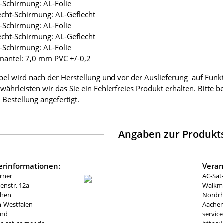
ie-Schirmung: AL-Folie
lecht-Schirmung: AL-Geflecht
ie-Schirmung: AL-Folie
lecht-Schirmung: AL-Geflecht
ie-Schirmung: AL-Folie
mantel: 7,0 mm PVC +/-0,2
bel wird nach der Herstellung und vor der Auslieferung auf Funk
währleisten wir das Sie ein Fehlerfreies Produkt erhalten. Bitte 
 Bestellung angefertigt.
Angaben zur Produkts
lerinformationen:
Veran
rner
AC-Sat
nstr. 12a
Walkmü
chen
Nordrh
n-Westfalen
Aachen
and
servic