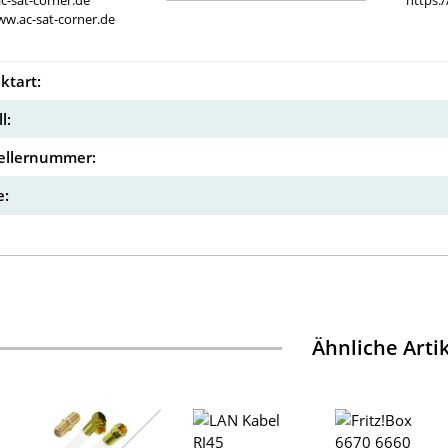
c-sat-corner.de
https:
ww.ac-sat-corner.de
ktart:
l:
ellernummer:
:
Ähnliche Arti