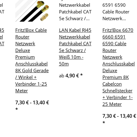
45
Fritz!Box Cable
LAN Kabel RJ45
Fritz!Box 6670
el
Router
Netzwerkkabel
6660 6591
AT
Netzwerk
Patchkabel CAT
6590 Cable
Deluxe
5e Schwarz /
Router
Premium
Weiß 10m -
Netzwerk
Anschlusskabel
50m
Anschlusskabel
8K Gold Gerade
Deluxe
4,90 €
*
ab
/ Winkel +
Premium 8K
Verbinder 1-25
Cabelcon
Meter
Schnellstecker
+ Verbinder 1-
7,30 € -
13,40 €
25 Meter
*
7,30 € -
13,40 €
*