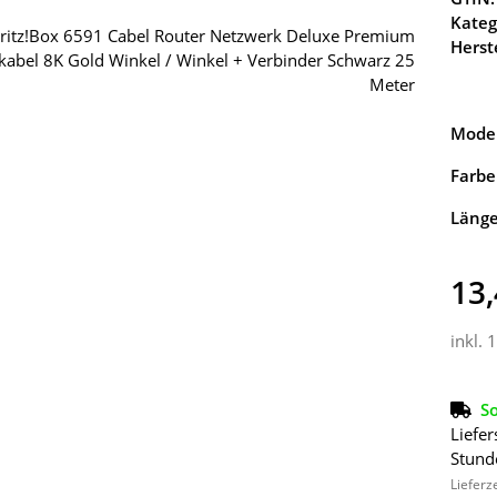
Kateg
Herste
Model
Farbe
Läng
13,
inkl. 
So
Liefer
Stund
Lieferz