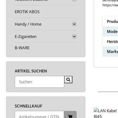
service@a
https://w
EROTIK ABOS
Produ
Handy / Home
Model
E-Zigaretten
Herst
B-WARE
Marke
ARTIKEL SUCHEN
SCHNELLKAUF