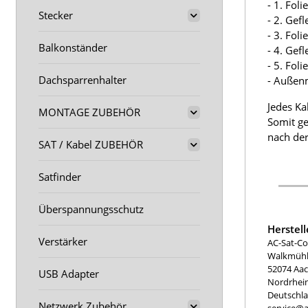
- 1. Fol
Stecker
- 2. Gef
- 3. Fol
Balkonständer
- 4. Gef
- 5. Fol
Dachsparrenhalter
- Außen
Jedes Ka
MONTAGE ZUBEHÖR
Somit ge
nach der
SAT / Kabel ZUBEHÖR
Satfinder
Überspannungsschutz
Herstel
Verstärker
AC-Sat-Co
Walkmühle
52074 Aa
USB Adapter
Nordrhei
Deutschl
Netzwerk Zubehör