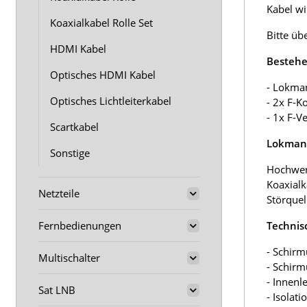
Kabel wir
Koaxialkabel Rolle Set
Bitte üb
HDMI Kabel
Bestehe
Optisches HDMI Kabel
- Lokma
Optisches Lichtleiterkabel
- 2x F-K
- 1x F-V
Scartkabel
Lokmann
Sonstige
Hochwer
Koaxialk
Netzteile
Störquel
Fernbedienungen
Technis
- Schirm
Multischalter
- Schir
- Innenl
Sat LNB
- Isolat