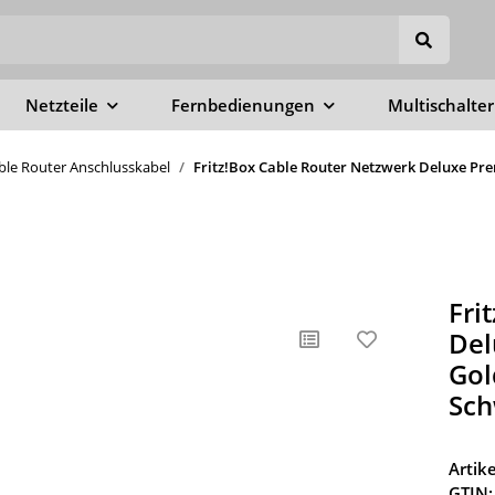
Netzteile
Fernbedienungen
Multischalter
able Router Anschlusskabel
Fritz!Box Cable Router Netzwerk Deluxe Pre
Fri
Del
Gol
Sch
Arti
GTIN: