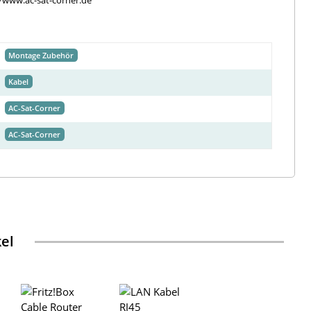
//www.ac-sat-corner.de
Montage Zubehör
Kabel
AC-Sat-Corner
AC-Sat-Corner
kel