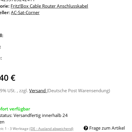
orie:
Fritz!Box Cable Router Anschlusskabel
ller:
AC-Sat-Corner
l:
:
e:
40 €
19% USt. , zzgl.
Versand
(Deutsche Post Warensendung)
fort verfügbar
status: Versandfertig innerhalb 24
en
Frage zum Artikel
eit:
1 - 3 Werktage
(DE - Ausland abweichend)