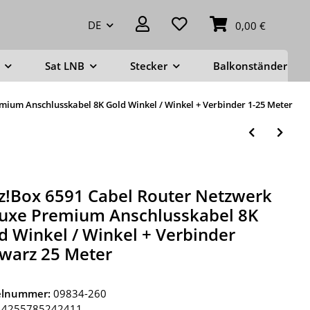
DE
0,00 €
Sat LNB
Stecker
Balkonständer
mium Anschlusskabel 8K Gold Winkel / Winkel + Verbinder 1-25 Meter
tz!Box 6591 Cabel Router Netzwerk
uxe Premium Anschlusskabel 8K
d Winkel / Winkel + Verbinder
warz 25 Meter
kelnummer:
09834-260
4255785242411