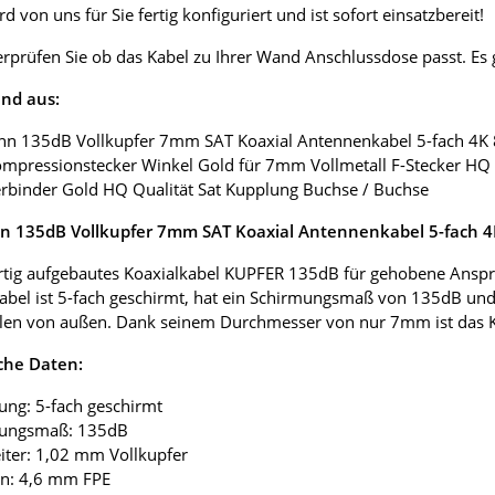
d von uns für Sie fertig konfiguriert und ist sofort einsatzbereit!
erprüfen Sie ob das Kabel zu Ihrer Wand Anschlussdose passt. E
nd aus:
nn 135dB Vollkupfer 7mm SAT Koaxial Antennenkabel 5-fach 4K
ompressionstecker Winkel Gold für 7mm Vollmetall F-Stecker HQ 
erbinder Gold HQ Qualität Sat Kupplung Buchse / Buchse
 135dB Vollkupfer 7mm SAT Koaxial Antennenkabel 5-fach 
tig aufgebautes Koaxialkabel KUPFER 135dB für gehobene Anspr
abel ist 5-fach geschirmt, hat ein Schirmungsmaß von 135dB und
len von außen. Dank seinem Durchmesser von nur 7mm ist das Koax
che Daten:
ung: 5-fach geschirmt
mungsmaß: 135dB
eiter: 1,02 mm Vollkupfer
ion: 4,6 mm FPE