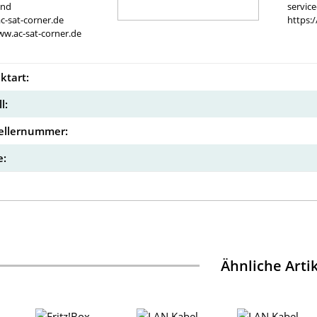
and
servic
c-sat-corner.de
https:
ww.ac-sat-corner.de
ktart:
l:
ellernummer:
:
Ähnliche Arti