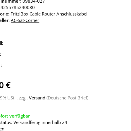
kelnummer:
09834-027
4255785240080
orie:
Fritz!Box Cable Router Anschlusskabel
ller:
AC-Sat-Corner
l:
:
e:
0 €
19% USt. , zzgl.
Versand
(Deutsche Post Brief)
fort verfügbar
status: Versandfertig innerhalb 24
en