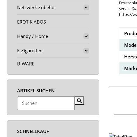
Deutschl
Netzwerk Zubehör
service@a
https://w
EROTIK ABOS
Produ
Handy / Home
Model
E-Zigaretten
Herst
B-WARE
Marke
ARTIKEL SUCHEN
SCHNELLKAUF