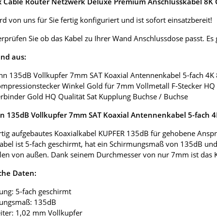
ox Cable Router Netzwerk Deluxe Premium Anschlusskabel 8K G
d von uns für Sie fertig konfiguriert und ist sofort einsatzbereit!
erprüfen Sie ob das Kabel zu Ihrer Wand Anschlussdose passt. E
nd aus:
nn 135dB Vollkupfer 7mm SAT Koaxial Antennenkabel 5-fach 4K
ompressionstecker Winkel Gold für 7mm Vollmetall F-Stecker HQ 
erbinder Gold HQ Qualität Sat Kupplung Buchse / Buchse
 135dB Vollkupfer 7mm SAT Koaxial Antennenkabel 5-fach 
tig aufgebautes Koaxialkabel KUPFER 135dB für gehobene Anspr
abel ist 5-fach geschirmt, hat ein Schirmungsmaß von 135dB und
len von außen. Dank seinem Durchmesser von nur 7mm ist das Koax
che Daten:
ung: 5-fach geschirmt
mungsmaß: 135dB
eiter: 1,02 mm Vollkupfer