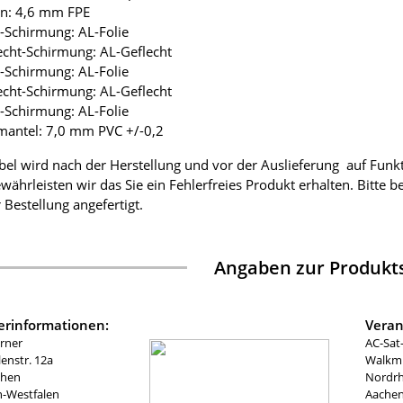
ion: 4,6 mm FPE
ie-Schirmung: AL-Folie
lecht-Schirmung: AL-Geflecht
ie-Schirmung: AL-Folie
lecht-Schirmung: AL-Geflecht
ie-Schirmung: AL-Folie
mantel: 7,0 mm PVC +/-0,2
bel wird nach der Herstellung und vor der Auslieferung auf Funk
währleisten wir das Sie ein Fehlerfreies Produkt erhalten. Bitte 
 Bestellung angefertigt.
Angaben zur Produkts
lerinformationen:
Veran
rner
AC-Sat
nstr. 12a
Walkmü
chen
Nordrh
n-Westfalen
Aachen