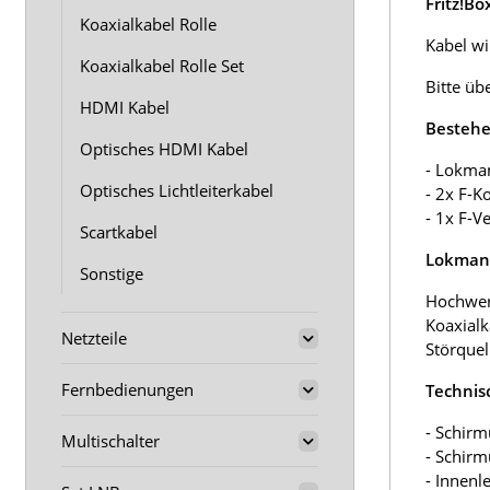
Fritz!B
Koaxialkabel Rolle
Kabel wir
Koaxialkabel Rolle Set
Bitte üb
HDMI Kabel
Bestehe
Optisches HDMI Kabel
- Lokma
Optisches Lichtleiterkabel
- 2x F-K
- 1x F-V
Scartkabel
Lokmann
Sonstige
Hochwer
Koaxialk
Netzteile
Störquel
Fernbedienungen
Technis
- Schirm
Multischalter
- Schir
- Innenl