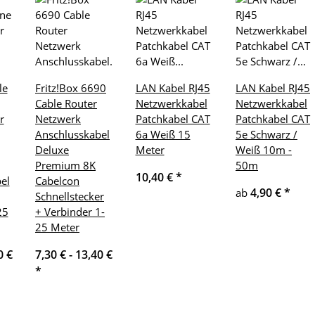
le
Fritz!Box 6690
LAN Kabel RJ45
LAN Kabel RJ45
Cable Router
Netzwerkkabel
Netzwerkkabel
r
Netzwerk
Patchkabel CAT
Patchkabel CAT
Anschlusskabel
6a Weiß 15
5e Schwarz /
Deluxe
Meter
Weiß 10m -
Premium 8K
50m
10,40 €
*
el
Cabelcon
4,90 €
*
ab
Schnellstecker
25
+ Verbinder 1-
25 Meter
0 €
7,30 € -
13,40 €
*