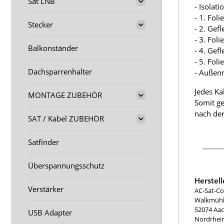
Sat LNB
- Isolat
- 1. Fol
Stecker
- 2. Gef
- 3. Fol
Balkonständer
- 4. Gef
- 5. Fol
Dachsparrenhalter
- Außen
Jedes Ka
MONTAGE ZUBEHÖR
Somit ge
nach der
SAT / Kabel ZUBEHÖR
Satfinder
Überspannungsschutz
Herstel
Verstärker
AC-Sat-Co
Walkmühle
52074 Aa
USB Adapter
Nordrhei