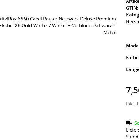
Arti
GTIN:
Kateg
Herste
Model
Farbe
Läng
7,5
inkl. 
So
Liefer
Stund