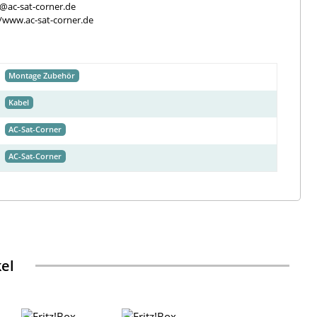
e@ac-sat-corner.de
//www.ac-sat-corner.de
Montage Zubehör
Kabel
AC-Sat-Corner
AC-Sat-Corner
kel