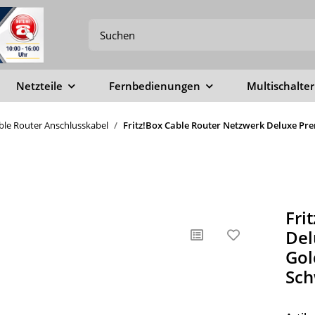
Netzteile
Fernbedienungen
Multischalter
able Router Anschlusskabel
Fritz!Box Cable Router Netzwerk Deluxe Pre
Fri
Del
Gol
Sch