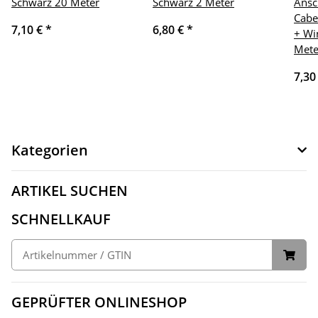
Schwarz 20 Meter
Schwarz 2 Meter
Ansc
Cabe
7,10 €
*
6,80 €
*
+ Wi
Mete
7,30
Kategorien
ARTIKEL SUCHEN
SCHNELLKAUF
GEPRÜFTER ONLINESHOP