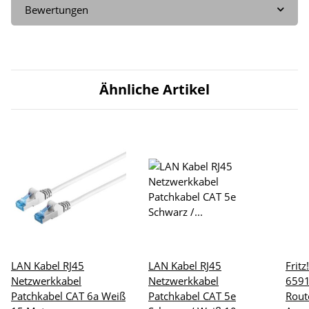
Bewertungen
Ähnliche Artikel
LAN Kabel RJ45
LAN Kabel RJ45
Frit
Netzwerkkabel
Netzwerkkabel
6591
Patchkabel CAT 6a Weiß
Patchkabel CAT 5e
Rout