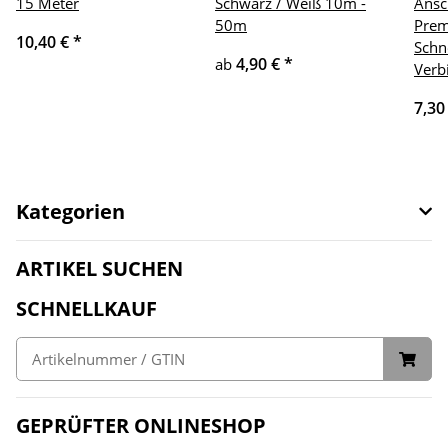
15 Meter
Schwarz / Weiß 10m -
Ansc
50m
Prem
10,40 €
*
Schn
4,90 €
*
ab
Verb
7,30
Kategorien
ARTIKEL SUCHEN
SCHNELLKAUF
GEPRÜFTER ONLINESHOP